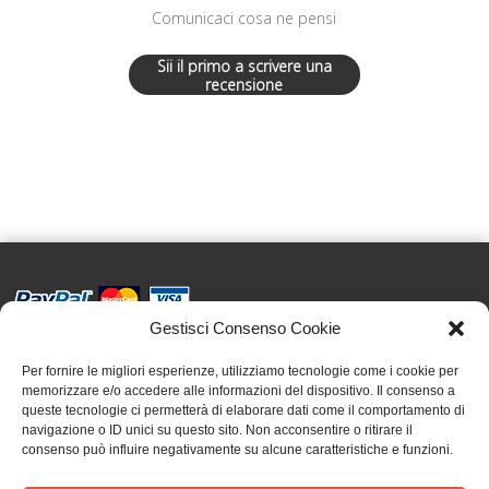
Comunicaci cosa ne pensi
Sii il primo a scrivere una
recensione
Gestisci Consenso Cookie
Effatà Editrice di Pellegrino Paolo SAS
C.F. e P.IVA 09655250018
Per fornire le migliori esperienze, utilizziamo tecnologie come i cookie per
memorizzare e/o accedere alle informazioni del dispositivo. Il consenso a
Via Tre Denti, 1 - 10060 Cantalupa (TO)
queste tecnologie ci permetterà di elaborare dati come il comportamento di
Telefono: (+39) 0121 353452 - Fax: (+39) 0121 353839
navigazione o ID unici su questo sito. Non acconsentire o ritirare il
info@effata.it
consenso può influire negativamente su alcune caratteristiche e funzioni.