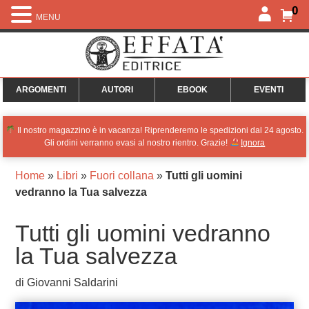
0
MENU
ARGOMENTI
AUTORI
EBOOK
EVENTI
Il nostro magazzino è in vacanza! Riprenderemo le spedizioni dal 24 agosto.
Gli ordini verranno evasi al nostro rientro. Grazie!
Ignora
Home
»
Libri
»
Fuori collana
»
Tutti gli uomini
vedranno la Tua salvezza
Tutti gli uomini vedranno
la Tua salvezza
di Giovanni Saldarini