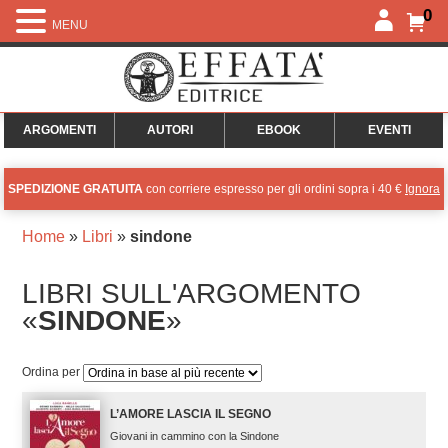
0
MENU
ARGOMENTI
AUTORI
EBOOK
EVENTI
SPEDIZIONE GRATUITA
con corriere espresso per gli ordini sopra i 40 €
Ignora
Home
»
Libri
»
sindone
LIBRI SULL'ARGOMENTO
«
SINDONE
»
Ordina per
L’AMORE LASCIA IL SEGNO
Giovani in cammino con la Sindone