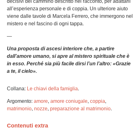
decisivi del cammino descritto nel racconto, per adattarli
all’esperienza personale e di coppia. Un ulteriore aiuto
viene dalle tavole di Marcela Ferrero, che immergono nel
mistero e nel fascino di ogni tappa.
—
Una proposta di ascesi interiore che, a partire
dall’amore umano, si apre al mistero spirituale che è
in esso. Perché sia più facile dirsi l’un l’altro: «Grazie
a te, il cielo».
Collana:
Le chiavi della famiglia
.
Argomento:
amore
,
amore coniugale
,
coppia
,
matrimonio
,
nozze
,
preparazione al matrimonio
.
Contenuti extra
Please wait while flipbook is loading. For more related