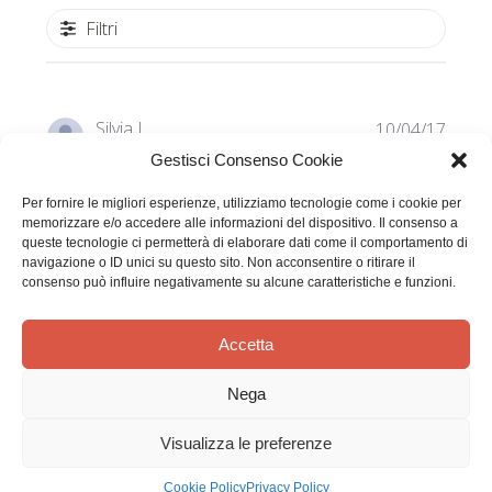
Filtri
Data
Silvia I.
10/04/17
di
Acquirente verificato
Gestisci Consenso Cookie
pubbl
Per fornire le migliori esperienze, utilizziamo tecnologie come i cookie per
Libro bellissimo, da proporre a
memorizzare e/o accedere alle informazioni del dispositivo. Il consenso a
queste tecnologie ci permetterà di elaborare dati come il comportamento di
navigazione o ID unici su questo sito. Non acconsentire o ritirare il
consenso può influire negativamente su alcune caratteristiche e funzioni.
Libro bellissimo, da proporre a fidanzati e non solo
Accetta
Nega
Questa recensione è stata utile?
2
0
Visualizza le preferenze
Cookie Policy
Privacy Policy