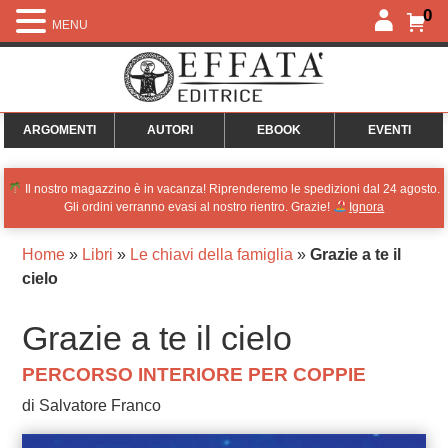
0
MENU
ARGOMENTI
AUTORI
EBOOK
EVENTI
Il nostro magazzino è in vacanza! Riprenderemo le spedizioni dal 24 agosto.
Gli ordini verranno evasi al nostro rientro. Grazie!
Ignora
Home
»
Libri
»
Le chiavi della famiglia
»
Grazie a te il
cielo
Grazie a te il cielo
PERCORSO INTERIORE PER COPPIE
di Salvatore Franco