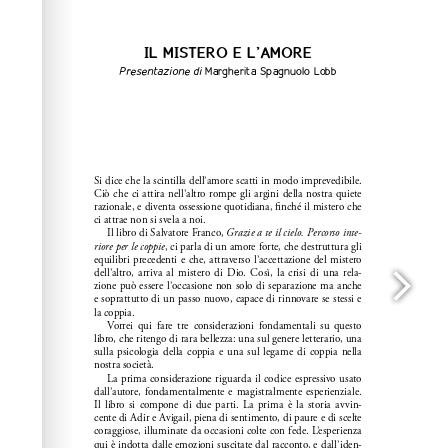
info, FAQs and issues please refer to
dFlip 3D Flipbook
Wordpress Help
documentation.