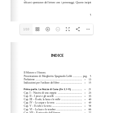
1/10
Please wait while flipbook is loading. For more related
info, FAQs and issues please refer to
dFlip 3D Flipbook
Wordpress Help
documentation.