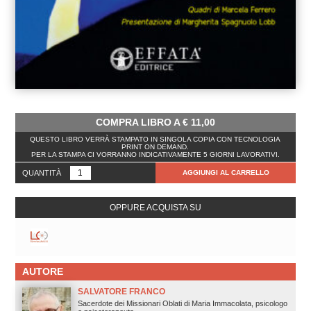
COMPRA LIBRO A
€
11,00
QUESTO LIBRO VERRÀ STAMPATO IN SINGOLA COPIA CON TECNOLOGIA
PRINT ON DEMAND.
PER LA STAMPA CI VORRANNO INDICATIVAMENTE 5 GIORNI LAVORATIVI.
QUANTITÀ
AGGIUNGI AL CARRELLO
OPPURE ACQUISTA SU
AUTORE
SALVATORE FRANCO
Sacerdote dei Missionari Oblati di Maria Immacolata, psicologo