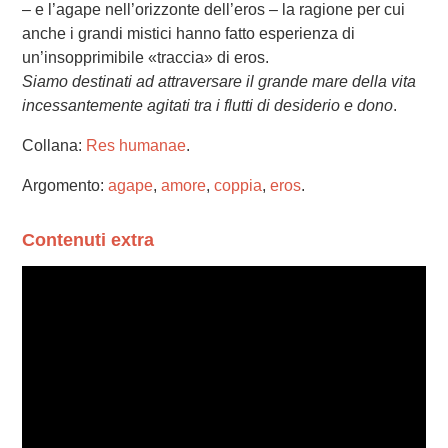
– e l’agape nell’orizzonte dell’eros – la ragione per cui
anche i grandi mistici hanno fatto esperienza di
un’insopprimibile «traccia» di eros.
Siamo destinati ad attraversare il grande mare della vita
incessantemente agitati tra i flutti di desiderio e dono
.
Collana:
Res humanae
.
Argomento:
agape
,
amore
,
coppia
,
eros
.
Contenuti extra