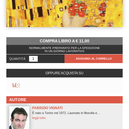
COMPRA LIBRO A
€
11,00
NORMALMENTE PREPARATO PER LA SPEDIZIONE
IN UN GIORNO LAVORATIVO
QUANTITÀ
AGGIUNGI AL CARRELLO
OPPURE ACQUISTA SU
AUTORE
FABRIZIO VIGNATI
È nato a Torino nel 1972. Laureato in filosofia e...
leggi tutto.