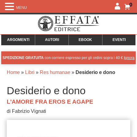
0
MENU
ARGOMENTI
AUTORI
EBOOK
EVENTI
SPEDIZIONE GRATUITA
con corriere espresso per gli ordini sopra i 40 €
Ignora
Home
»
Libri
»
Res humanae
»
Desiderio e dono
Desiderio e dono
L’AMORE FRA EROS E AGAPE
di Fabrizio Vignati