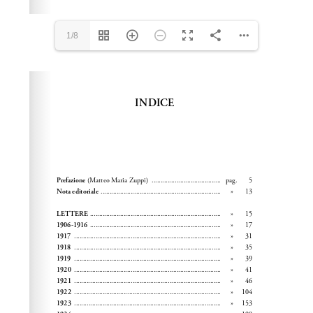
1/8
Please wait while flipbook is loading. For more related
info, FAQs and issues please refer to
dFlip 3D Flipbook
Wordpress Help
documentation.