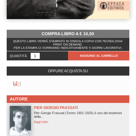
COMPRA LIBRO A
€
16,00
QUESTO LIBRO VERRÀ STAMPATO IN SINGOLA COPIA CON TECNOLOGIA
PRINT ON DEMAND.
PER LA STAMPA CI VORRANNO INDICATIVAMENTE 5 GIORNI LAVORATIVI.
QUANTITÀ
AGGIUNGI AL CARRELLO
OPPURE ACQUISTA SU
AUTORE
PIER GIORGIO FRASSATI
Pier Giorgio Frassati (Torino 1901-1925) è uno dei testimoni
della...
leggi tutto.