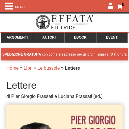
0
MENU
ARGOMENTI
AUTORI
EBOOK
EVENTI
SPEDIZIONE GRATUITA
con corriere espresso per gli ordini sopra i 40 €
Ignora
Home
»
Libri
»
Le bussole
»
Lettere
Lettere
di Pier Giorgio Frassati e Luciana Frassati (ed.)