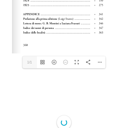
1/1
Please wait while flipbook is loading. For more related
info, FAQs and issues please refer to
dFlip 3D Flipbook
Wordpress Help
documentation.