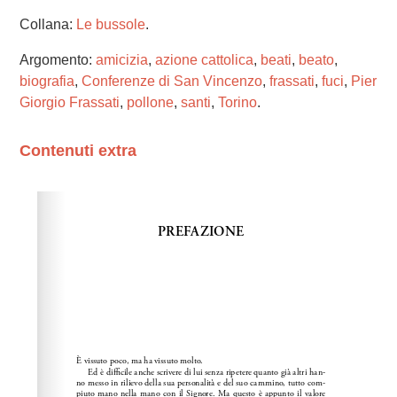
Collana:
Le bussole
.
Argomento:
amicizia
,
azione cattolica
,
beati
,
beato
,
biografia
,
Conferenze di San Vincenzo
,
frassati
,
fuci
,
Pier
Giorgio Frassati
,
pollone
,
santi
,
Torino
.
Contenuti extra
Please wait while flipbook is loading. For more related
info, FAQs and issues please refer to
dFlip 3D Flipbook
Wordpress Help
documentation.