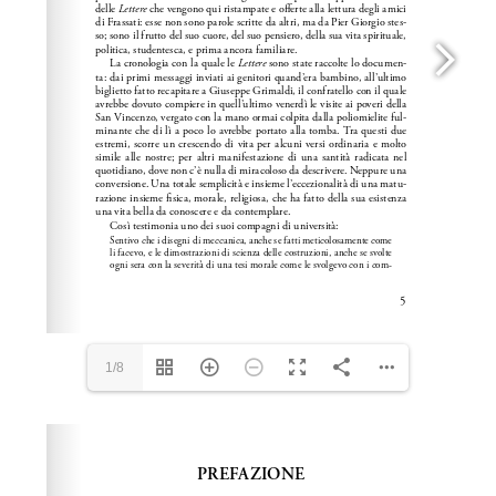
1/8
Please wait while flipbook is loading. For more related
info, FAQs and issues please refer to
dFlip 3D Flipbook
Wordpress Help
documentation.