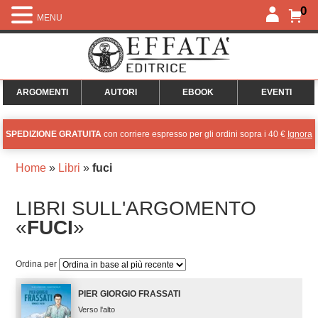
0
MENU
ARGOMENTI
AUTORI
EBOOK
EVENTI
SPEDIZIONE GRATUITA
con corriere espresso per gli ordini sopra i 40 €
Ignora
Home
»
Libri
»
fuci
LIBRI SULL'ARGOMENTO
«
FUCI
»
Ordina per
PIER GIORGIO FRASSATI
Verso l'alto