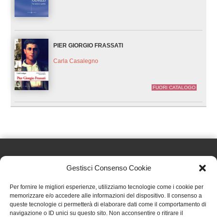
PIER GIORGIO FRASSATI
Carla Casalegno
FUORI CATALOGO
Gestisci Consenso Cookie
Effatà Editrice di Pellegrino Paolo SAS
Per fornire le migliori esperienze, utilizziamo tecnologie come i cookie per
C.F. e P.IVA 09655250018
memorizzare e/o accedere alle informazioni del dispositivo. Il consenso a
queste tecnologie ci permetterà di elaborare dati come il comportamento di
Via Tre Denti, 1 - 10060 Cantalupa (TO)
navigazione o ID unici su questo sito. Non acconsentire o ritirare il