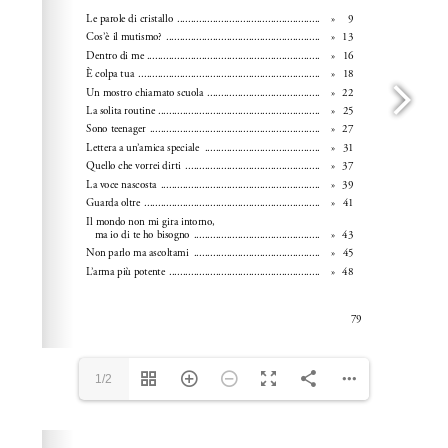
1/2
Please wait while flipbook is loading. For more related
info, FAQs and issues please refer to
dFlip 3D Flipbook