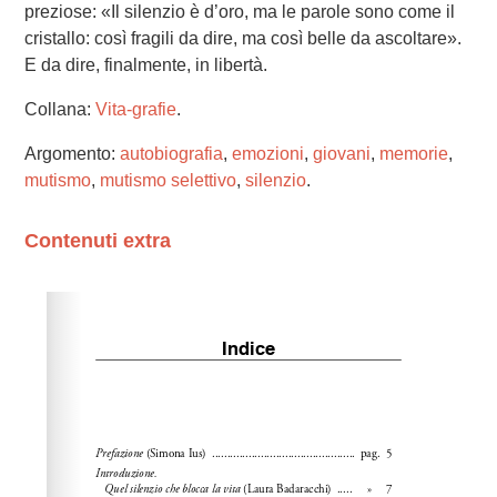
preziose: «Il silenzio è d’oro, ma le parole sono come il
cristallo: così fragili da dire, ma così belle da ascoltare».
E da dire, finalmente, in libertà.
Collana:
Vita-grafie
.
Argomento:
autobiografia
,
emozioni
,
giovani
,
memorie
,
mutismo
,
mutismo selettivo
,
silenzio
.
Contenuti extra
Please wait while flipbook is loading. For more related
info, FAQs and issues please refer to
dFlip 3D Flipbook
Wordpress Help
documentation.