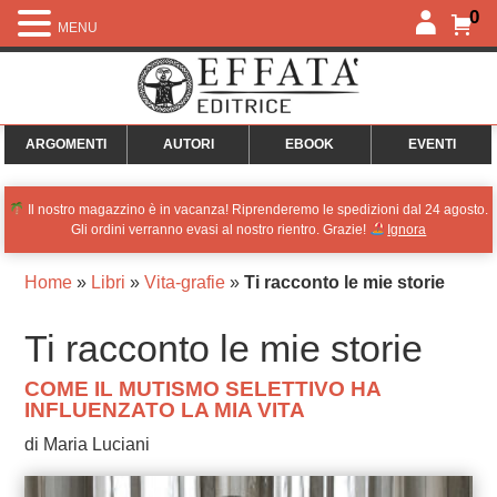
0
MENU
ARGOMENTI
AUTORI
EBOOK
EVENTI
Il nostro magazzino è in vacanza! Riprenderemo le spedizioni dal 24 agosto.
Gli ordini verranno evasi al nostro rientro. Grazie!
Ignora
Home
»
Libri
»
Vita-grafie
»
Ti racconto le mie storie
Ti racconto le mie storie
COME IL MUTISMO SELETTIVO HA
INFLUENZATO LA MIA VITA
di Maria Luciani