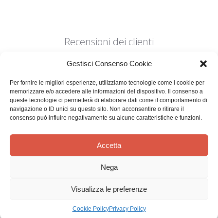
Recensioni dei clienti
Gestisci Consenso Cookie
Per fornire le migliori esperienze, utilizziamo tecnologie come i cookie per
memorizzare e/o accedere alle informazioni del dispositivo. Il consenso a
queste tecnologie ci permetterà di elaborare dati come il comportamento di
navigazione o ID unici su questo sito. Non acconsentire o ritirare il
Siamo in cerca di stelle!
consenso può influire negativamente su alcune caratteristiche e funzioni.
Comunicaci cosa ne pensi
Accetta
Sii il primo a scrivere una
recensione
Nega
Visualizza le preferenze
Cookie Policy
Privacy Policy