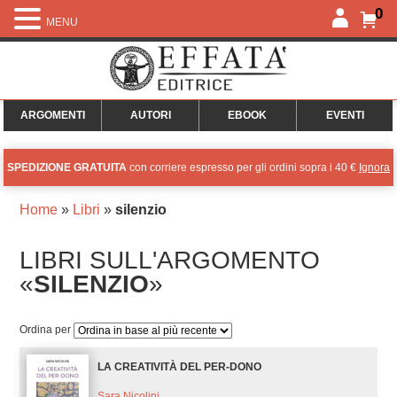
0
MENU
ARGOMENTI
AUTORI
EBOOK
EVENTI
SPEDIZIONE GRATUITA
con corriere espresso per gli ordini sopra i 40 €
Ignora
Home
»
Libri
»
silenzio
LIBRI SULL'ARGOMENTO
«
SILENZIO
»
Ordina per
LA CREATIVITÀ DEL PER-DONO
Sara Nicolini