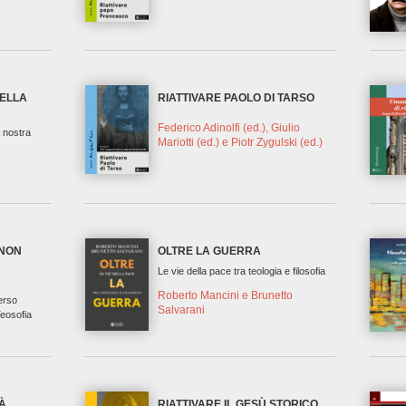
DELLA
RIATTIVARE PAOLO DI TARSO
Federico Adinolfi (ed.), Giulio
a nostra
Mariotti (ed.) e Piotr Zygulski (ed.)
 NON
OLTRE LA GUERRA
Le vie della pace tra teologia e filosofia
o
Roberto Mancini e Brunetto
verso
Salvarani
eosofia
TÀ
RIATTIVARE IL GESÙ STORICO