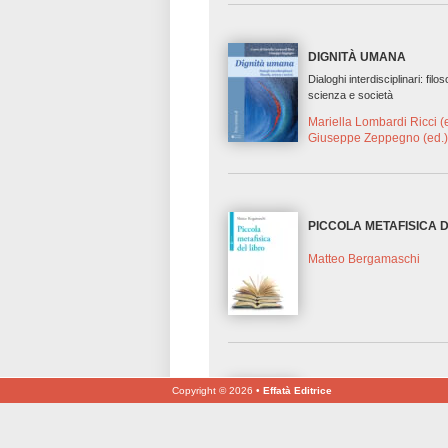
DIGNITÀ UMANA
Dialoghi interdisciplinari: filos
scienza e società
Mariella Lombardi Ricci (
Giuseppe Zeppegno (ed.
PICCOLA METAFISICA 
Matteo Bergamaschi
Copyright © 2026 •
Effatà Editrice
«IL CIELO APERTO» (GV 
Analitica del riconoscimento 
della fede nell’intreccio di de