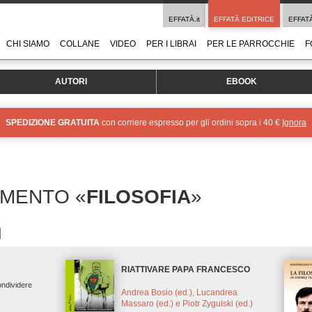
EFFATÀ.it
EFFATÀ EDITRICE
EFFAT
CHI SIAMO
COLLANE
VIDEO
PER I LIBRAI
PER LE PARROCCHIE
F
AUTORI
EBOOK
SPEDIZIONE GRATUITA
con corriere espresso per gli ordini sopra i 40 €
Ignora
OMENTO «
FILOSOFIA
»
RIATTIVARE PAPA FRANCESCO
ondividere
Andrea Bosio (ed.), Lucandrea
Massaro (ed.) e Piotr Zygulski (ed.)