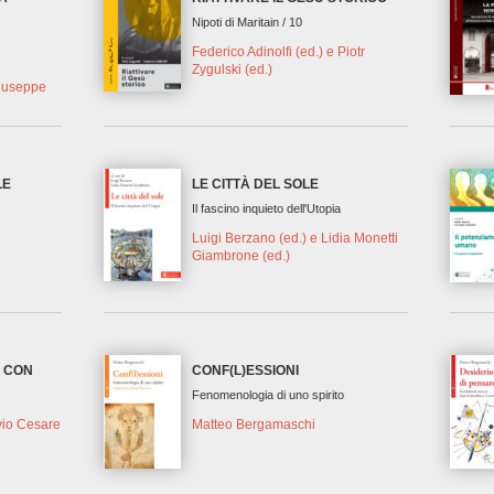
Nipoti di Maritain / 10
Federico Adinolfi (ed.) e Piotr
Zygulski (ed.)
Giuseppe
LE
LE CITTÀ DEL SOLE
Il fascino inquieto dell'Utopia
Luigi Berzano (ed.) e Lidia Monetti
Giambrone (ed.)
E CON
CONF(L)ESSIONI
Fenomenologia di uno spirito
vio Cesare
Matteo Bergamaschi