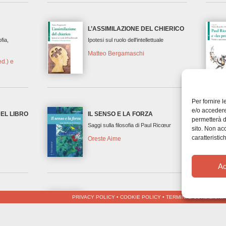
L’ASSIMILAZIONE DEL CHIERICO
ofia,
Ipotesi sul ruolo dell'intellettuale
Matteo Bergamaschi
ed.) e
)
Per fornire 
e/o accedere
DEL LIBRO
IL SENSO E LA FORZA
permetterà d
Saggi sulla filosofia di Paul Ricœur
sito. Non ac
caratteristic
Oreste Aime
Ac
PRIVACY POLICY
•
COOKIE POLICY
•
TERMINI E CONDIZIONI
1,51)
FILOSOFIA DELLA
COMUNICAZIONE
e struttura
siderio e
Mariano Ure