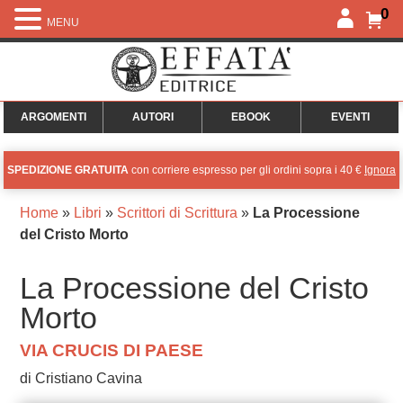
0
MENU
ARGOMENTI
AUTORI
EBOOK
EVENTI
SPEDIZIONE GRATUITA
con corriere espresso per gli ordini sopra i 40 €
Ignora
Home
»
Libri
»
Scrittori di Scrittura
»
La Processione
del Cristo Morto
La Processione del Cristo
Morto
VIA CRUCIS DI PAESE
di Cristiano Cavina