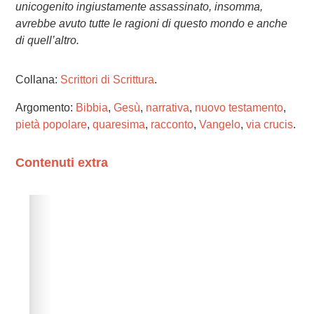
unicogenito ingiustamente assassinato, insomma,
avrebbe avuto tutte le ragioni di questo mondo e anche
di quell’altro.
Collana:
Scrittori di Scrittura
.
Argomento:
Bibbia
,
Gesù
,
narrativa
,
nuovo testamento
,
pietà popolare
,
quaresima
,
racconto
,
Vangelo
,
via crucis
.
Contenuti extra
Please wait while flipbook is loading. For more related
info, FAQs and issues please refer to
dFlip 3D Flipbook
Wordpress Help
documentation.