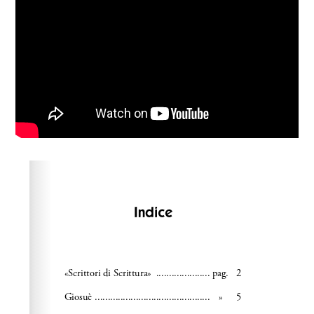
Please wait while flipbook is loading. For more related
info, FAQs and issues please refer to
dFlip 3D Flipbook
Wordpress Help
documentation.