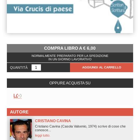
COMPRA LIBRO A
€
6,00
NORMALMENTE PREPARATO PER LA SPEDIZIONE
IN UN GIORNO LAVORATIVO
QUANTITÀ
AGGIUNGI AL CARRELLO
OPPURE ACQUISTA SU
AUTORE
CRISTIANO CAVINA
Cristiano Cavina (Casola Valsenio, 1974) scrive di cose che
conosce...
leggi tutto.