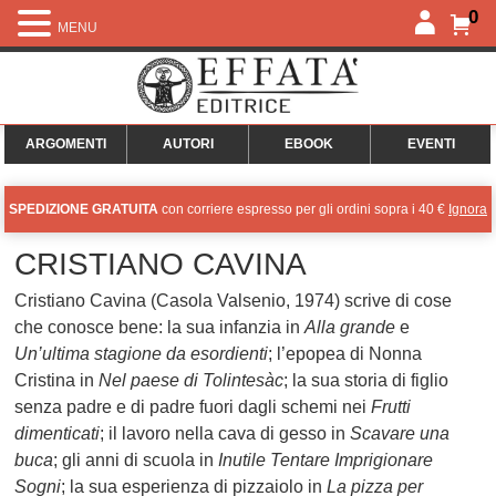
0
MENU
ARGOMENTI
AUTORI
EBOOK
EVENTI
SPEDIZIONE GRATUITA
con corriere espresso per gli ordini sopra i 40 €
Ignora
CRISTIANO CAVINA
Cristiano Cavina (Casola Valsenio, 1974) scrive di cose
che conosce bene: la sua infanzia in
Alla grande
e
Un’ultima stagione da esordienti
; l’epopea di Nonna
Cristina in
Nel paese di Tolintesàc
; la sua storia di figlio
senza padre e di padre fuori dagli schemi nei
Frutti
dimenticati
; il lavoro nella cava di gesso in
Scavare una
buca
; gli anni di scuola in
Inutile Tentare Imprigionare
Sogni
; la sua esperienza di pizzaiolo in
La pizza per