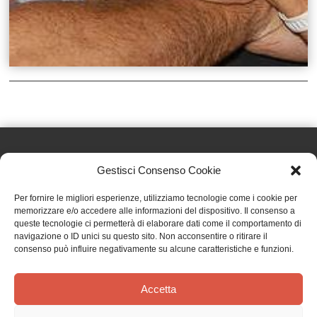
Gestisci Consenso Cookie
Effatà Editrice di Pellegrino Paolo SAS
Per fornire le migliori esperienze, utilizziamo tecnologie come i cookie per
C.F. e P.IVA 09655250018
memorizzare e/o accedere alle informazioni del dispositivo. Il consenso a
queste tecnologie ci permetterà di elaborare dati come il comportamento di
Via Tre Denti, 1 - 10060 Cantalupa (TO)
navigazione o ID unici su questo sito. Non acconsentire o ritirare il
Telefono: (+39) 0121 353452 - Fax: (+39) 0121 353839
consenso può influire negativamente su alcune caratteristiche e funzioni.
info@effata.it
Accetta
Copyright © 2026 •
Effatà Editrice