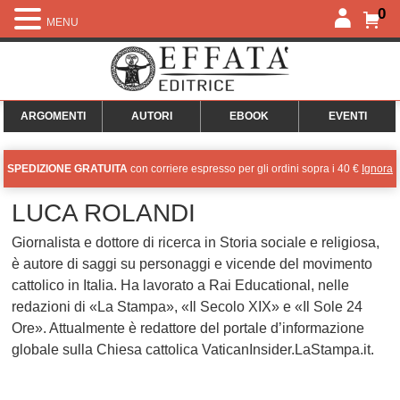
0
MENU
ARGOMENTI
AUTORI
EBOOK
EVENTI
SPEDIZIONE GRATUITA
con corriere espresso per gli ordini sopra i 40 €
Ignora
LUCA ROLANDI
Giornalista e dottore di ricerca in Storia sociale e religiosa,
è autore di saggi su personaggi e vicende del movimento
cattolico in Italia. Ha lavorato a Rai Educational, nelle
redazioni di «La Stampa», «Il Secolo XIX» e «Il Sole 24
Ore». Attualmente è redattore del portale d’informazione
globale sulla Chiesa cattolica VaticanInsider.LaStampa.it.