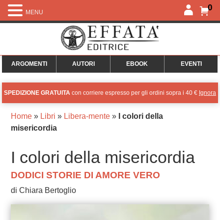
0
MENU
ARGOMENTI
AUTORI
EBOOK
EVENTI
SPEDIZIONE GRATUITA
con corriere espresso per gli ordini sopra i 40 €
Ignora
Home
»
Libri
»
Libera-mente
»
I colori della
misericordia
I colori della misericordia
DODICI STORIE DI AMORE VERO
di Chiara Bertoglio