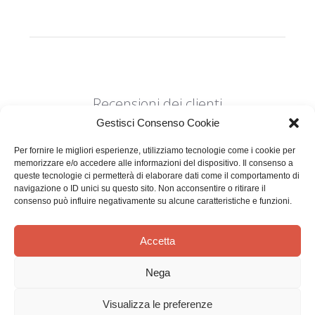
Recensioni dei clienti
Gestisci Consenso Cookie
Per fornire le migliori esperienze, utilizziamo tecnologie come i cookie per
memorizzare e/o accedere alle informazioni del dispositivo. Il consenso a
queste tecnologie ci permetterà di elaborare dati come il comportamento di
navigazione o ID unici su questo sito. Non acconsentire o ritirare il
consenso può influire negativamente su alcune caratteristiche e funzioni.
Siamo in cerca di stelle!
Comunicaci cosa ne pensi
Accetta
Sii il primo a scrivere una
Nega
recensione
Visualizza le preferenze