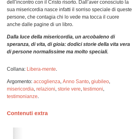
dell’incontro con il Cristo risorto. Dall’aver conosciuto la
sua misericordia nasce infatti il sorriso speciale di queste
persone, che contagia chi lo vede ma tocca il cuore
anche dalle pagine di un libro.
Dalla luce della misericordia, un arcobaleno di
speranza, di vita, di gioia: dodici storie della vita vera
di persone normalissime ma molto speciali.
Collana:
Libera-mente
.
Argomento:
accoglienza
,
Anno Santo
,
giubileo
,
misericordia
,
relazioni
,
storie vere
,
testimoni
,
testimonianze
.
Contenuti extra
Please wait while flipbook is loading. For more related
info, FAQs and issues please refer to
dFlip 3D Flipbook