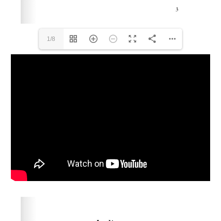
1/8
Please wait while flipbook is loading. For more related
info, FAQs and issues please refer to
dFlip 3D Flipbook
Wordpress Help
documentation.