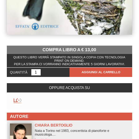
COMPRA LIBRO A
€
13,00
QUESTO LIBRO VERRÀ STAMPATO IN SINGOLA COPIA CON TECNOLOGIA
PRINT ON DEMAND.
PER LA STAMPA CI VORRANNO INDICATIVAMENTE 5 GIORNI LAVORATIVI.
QUANTITÀ
AGGIUNGI AL CARRELLO
OPPURE ACQUISTA SU
AUTORE
CHIARA BERTOGLIO
Nata a Torino nel 1983, concertista di pianoforte e
musicologa....