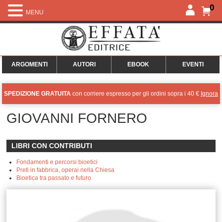
0
MENU
ARGOMENTI
AUTORI
EBOOK
EVENTI
SPEDIZIONE GRATUITA
con corriere espresso per gli ordini sopra i 40 €
Ignora
GIOVANNI FORNERO
LIBRI CON CONTRIBUTI
Fondamenti e percorsi bioetici
Preti in fabbrica, operai nella Chiesa
Bioetica tra passato e futuro