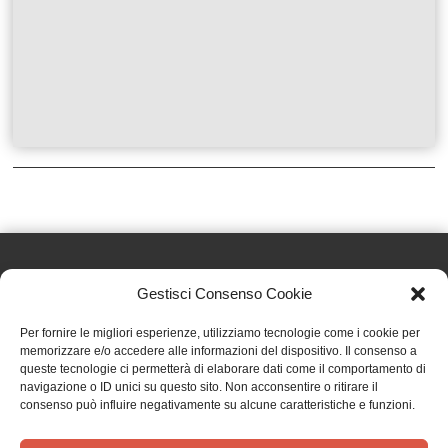
Gestisci Consenso Cookie
Effatà Editrice di Pellegrino Paolo SAS
Per fornire le migliori esperienze, utilizziamo tecnologie come i cookie per
C.F. e P.IVA 09655250018
memorizzare e/o accedere alle informazioni del dispositivo. Il consenso a
queste tecnologie ci permetterà di elaborare dati come il comportamento di
Via Tre Denti, 1 - 10060 Cantalupa (TO)
navigazione o ID unici su questo sito. Non acconsentire o ritirare il
Telefono: (+39) 0121 353452 - Fax: (+39) 0121 353839
consenso può influire negativamente su alcune caratteristiche e funzioni.
info@effata.it