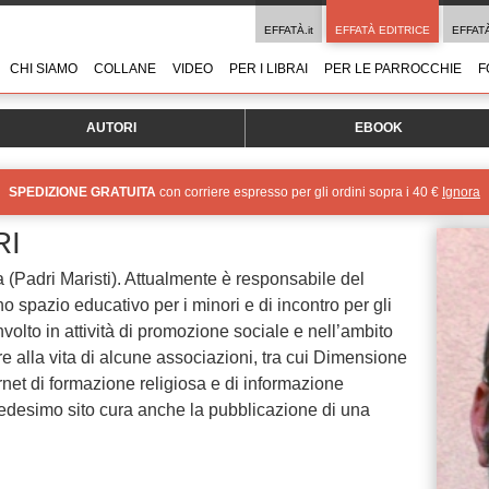
EFFATÀ.it
EFFATÀ EDITRICE
EFFAT
CHI SIAMO
COLLANE
VIDEO
PER I LIBRAI
PER LE PARROCCHIE
F
AUTORI
EBOOK
SPEDIZIONE GRATUITA
con corriere espresso per gli ordini sopra i 40 €
Ignora
RI
a (Padri Maristi). Attualmente è responsabile del
 spazio educativo per i minori e di incontro per gli
nvolto in attività di promozione sociale e nell’ambito
re alla vita di alcune associazioni, tra cui Dimensione
net di formazione religiosa e di informazione
desimo sito cura anche la pubblicazione di una