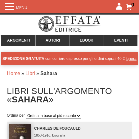
0
MENU
ARGOMENTI
AUTORI
EBOOK
EVENTI
SPEDIZIONE GRATUITA
con corriere espresso per gli ordini sopra i 40 €
Ignora
Home
»
Libri
»
Sahara
LIBRI SULL'ARGOMENTO
«
SAHARA
»
Ordina per
CHARLES DE FOUCAULD
1858-1916. Biografia