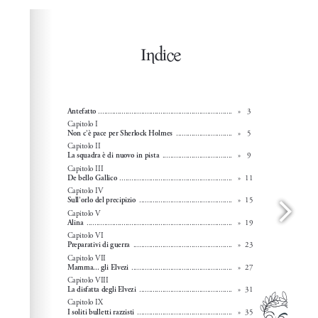
Please wait while flipbook is loading. For more related
info, FAQs and issues please refer to
dFlip 3D Flipbook
Wordpress Help
documentation.