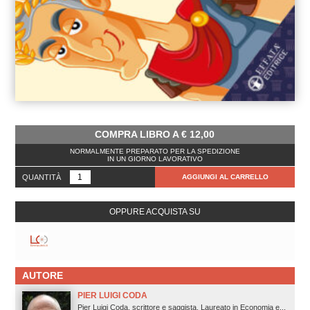
COMPRA LIBRO A
€
12,00
NORMALMENTE PREPARATO PER LA SPEDIZIONE
IN UN GIORNO LAVORATIVO
QUANTITÀ
AGGIUNGI AL CARRELLO
OPPURE ACQUISTA SU
AUTORE
PIER LUIGI CODA
Pier Luigi Coda, scrittore e saggista. Laureato in Economia e...