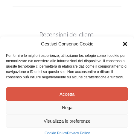
Recensioni dei clienti
Gestisci Consenso Cookie
Per fornire le migliori esperienze, utilizziamo tecnologie come i cookie per
memorizzare e/o accedere alle informazioni del dispositivo. Il consenso a
queste tecnologie ci permetterà di elaborare dati come il comportamento di
navigazione o ID unici su questo sito. Non acconsentire o ritirare il
Siamo in cerca di stelle!
consenso può influire negativamente su alcune caratteristiche e funzioni.
Comunicaci cosa ne pensi
Accetta
Sii il primo a scrivere una
Nega
recensione
Visualizza le preferenze
Cookie Policy
Privacy Policy