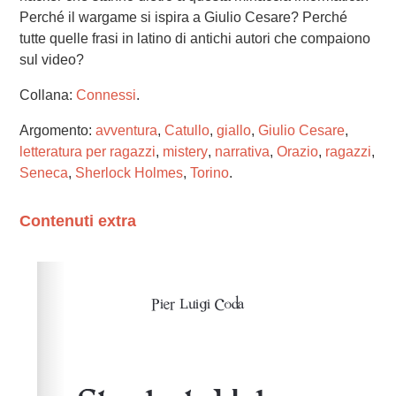
Perché il wargame si ispira a Giulio Cesare? Perché
tutte quelle frasi in latino di antichi autori che compaiono
sul video?
Collana:
Connessi
.
Argomento:
avventura
,
Catullo
,
giallo
,
Giulio Cesare
,
letteratura per ragazzi
,
mistery
,
narrativa
,
Orazio
,
ragazzi
,
Seneca
,
Sherlock Holmes
,
Torino
.
Contenuti extra
Please wait while flipbook is loading. For more related
info, FAQs and issues please refer to
dFlip 3D Flipbook
Wordpress Help
documentation.