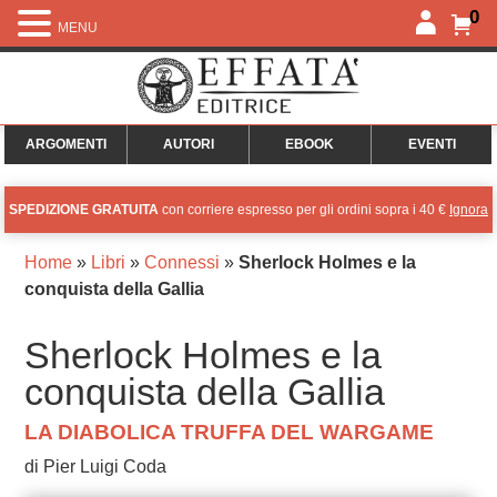
0
MENU
ARGOMENTI
AUTORI
EBOOK
EVENTI
SPEDIZIONE GRATUITA
con corriere espresso per gli ordini sopra i 40 €
Ignora
Home
»
Libri
»
Connessi
»
Sherlock Holmes e la
conquista della Gallia
Sherlock Holmes e la
conquista della Gallia
LA DIABOLICA TRUFFA DEL WARGAME
di Pier Luigi Coda