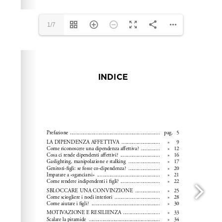
1/7
Please wait while flipbook is loading. For more related
info, FAQs and issues please refer to
dFlip 3D Flipbook
Wordpress Help
documentation.