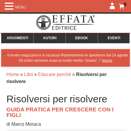
0
MENU
ARGOMENTI
AUTORI
EBOOK
EVENTI
Il nostro magazzino è in vacanza! Riprenderemo le spedizioni dal 24 agosto.
Gli ordini verranno evasi al nostro rientro. Grazie!
Ignora
Home
»
Libri
»
Educare perché
»
Risolversi per
risolvere
Risolversi per risolvere
GUIDA PRATICA PER CRESCERE CON I
FIGLI
di Marco Moraca