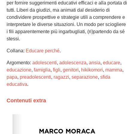
per fornire suggerimenti educativi efficaci e alla portata di
tutti. Liberi da giudizi, ma animati dal desiderio di
condividere prospettive e strategie utili a comprendere e
interpretare le diverse situazioni. Un modo per sciogliere
i fili apparentemente più ingarbugliati, (ri)partendo da sé
stessi.
Collana:
Educare perché
.
Argomento:
adolescenti
,
adolescenza
,
ansia
,
educare
,
educazione
,
famiglia
,
figli
,
genitori
,
hikikomori
,
mamma
,
papa
,
preadolescenti
,
ragazzi
,
separazione
,
sfida
educativa
.
Contenuti extra
Please wait while flipbook is loading. For more related
info, FAQs and issues please refer to
dFlip 3D Flipbook
Wordpress Help
documentation.