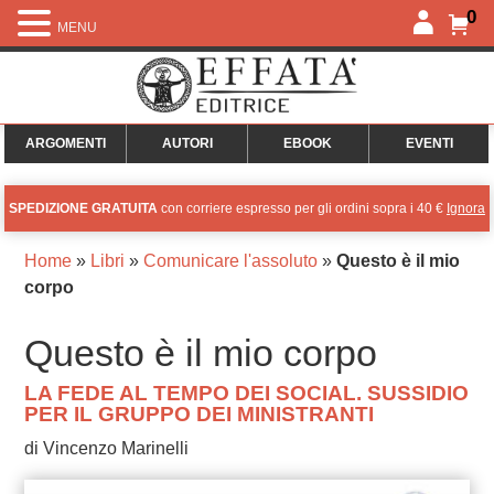
0
MENU
ARGOMENTI
AUTORI
EBOOK
EVENTI
SPEDIZIONE GRATUITA
con corriere espresso per gli ordini sopra i 40 €
Ignora
Home
»
Libri
»
Comunicare l'assoluto
»
Questo è il mio
corpo
Questo è il mio corpo
LA FEDE AL TEMPO DEI SOCIAL. SUSSIDIO
PER IL GRUPPO DEI MINISTRANTI
di Vincenzo Marinelli