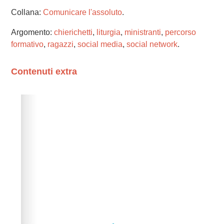
Collana:
Comunicare l'assoluto
.
Argomento:
chierichetti
,
liturgia
,
ministranti
,
percorso
formativo
,
ragazzi
,
social media
,
social network
.
Contenuti extra
Please wait while flipbook is loading. For more related
info, FAQs and issues please refer to
dFlip 3D Flipbook
Wordpress Help
documentation.