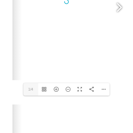
1/4
Please wait while flipbook is loading. For more related
info, FAQs and issues please refer to
dFlip 3D Flipbook
Wordpress Help
documentation.