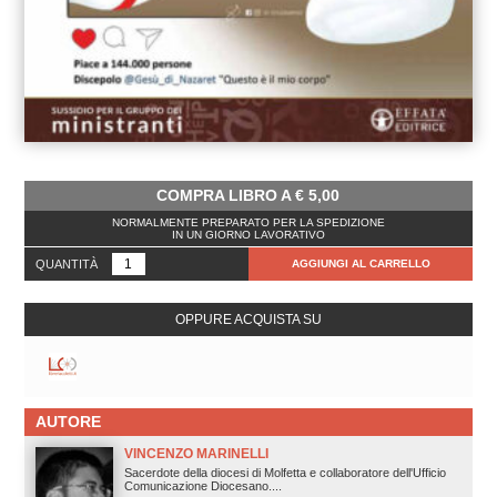
COMPRA LIBRO A
€
5,00
NORMALMENTE PREPARATO PER LA SPEDIZIONE
IN UN GIORNO LAVORATIVO
QUANTITÀ
AGGIUNGI AL CARRELLO
OPPURE ACQUISTA SU
AUTORE
VINCENZO MARINELLI
Sacerdote della diocesi di Molfetta e collaboratore dell'Ufficio
Comunicazione Diocesano....