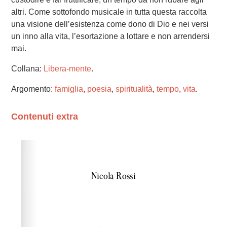
altri. Come sottofondo musicale in tutta questa raccolta
una visione dell’esistenza come dono di Dio e nei versi
un inno alla vita, l’esortazione a lottare e non arrendersi
mai.
Collana:
Libera-mente
.
Argomento:
famiglia
,
poesia
,
spiritualità
,
tempo
,
vita
.
Contenuti extra
Please wait while flipbook is loading. For more related
info, FAQs and issues please refer to
dFlip 3D Flipbook
Wordpress Help
documentation.