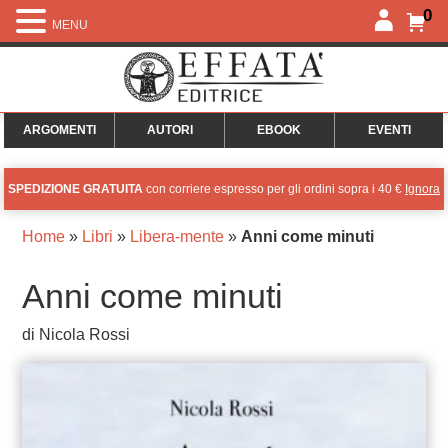
0
MENU
ARGOMENTI
AUTORI
EBOOK
EVENTI
SPEDIZIONE GRATUITA
con corriere espresso per gli ordini sopra i 40 €
Ignora
Home
»
Libri
»
Libera-mente
»
Anni come minuti
Anni come minuti
di Nicola Rossi