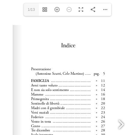
1/13
Please wait while flipbook is loading. For more related
info, FAQs and issues please refer to
dFlip 3D Flipbook
Wordpress Help
documentation.