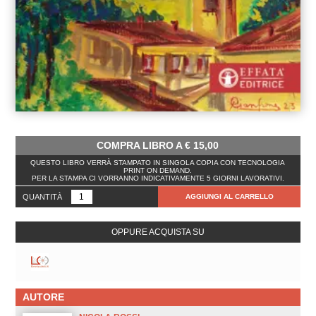
COMPRA LIBRO A
€
15,00
QUESTO LIBRO VERRÀ STAMPATO IN SINGOLA COPIA CON TECNOLOGIA
PRINT ON DEMAND.
PER LA STAMPA CI VORRANNO INDICATIVAMENTE 5 GIORNI LAVORATIVI.
QUANTITÀ
AGGIUNGI AL CARRELLO
OPPURE ACQUISTA SU
AUTORE