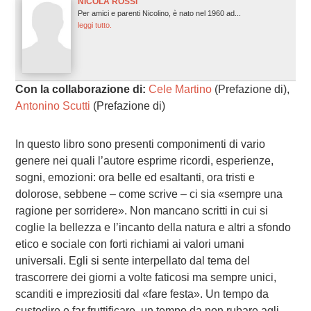
NICOLA ROSSI
Per amici e parenti Nicolino, è nato nel 1960 ad...
leggi tutto.
Con la collaborazione di:
Cele Martino
(Prefazione di),
Antonino Scutti
(Prefazione di)
In questo libro sono presenti componimenti di vario
genere nei quali l’autore esprime ricordi, esperienze,
sogni, emozioni: ora belle ed esaltanti, ora tristi e
dolorose, sebbene – come scrive – ci sia «sempre una
ragione per sorridere». Non mancano scritti in cui si
coglie la bellezza e l’incanto della natura e altri a sfondo
etico e sociale con forti richiami ai valori umani
universali. Egli si sente interpellato dal tema del
trascorrere dei giorni a volte faticosi ma sempre unici,
scanditi e impreziositi dal «fare festa». Un tempo da
custodire e far fruttificare, un tempo da non rubare agli