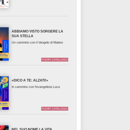
ABBIAMO VISTO SORGERE LA
SUA STELLA
Un cammino con il Vangelo di Matteo
FUORI CATALOGO
«DICO A TE: ALZATI!»
In cammino con l'evangelista Luca
FUORI CATALOGO
NEL SUO NOME LA VITA