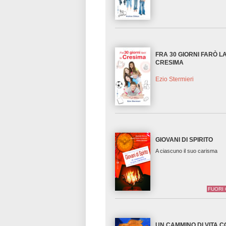
FRA 30 GIORNI FARÒ L
CRESIMA
Ezio Stermieri
GIOVANI DI SPIRITO
A ciascuno il suo carisma
FUORI
UN CAMMINO DI VITA C