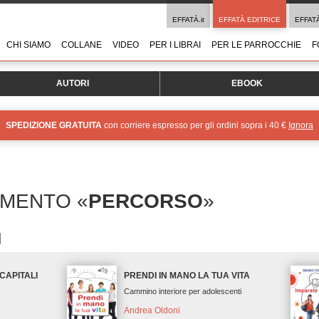
EFFATÀ.it
EFFATÀ EDITRICE
EFFAT
CHI SIAMO
COLLANE
VIDEO
PER I LIBRAI
PER LE PARROCCHIE
F
AUTORI
EBOOK
SPEDIZIONE GRATUITA
con corriere espresso per gli ordini sopra i 40 €
Ignora
OMENTO «
PERCORSO
»
CAPITALI
PRENDI IN MANO LA TUA VITA
Cammino interiore per adolescenti
Andrea Oldoni