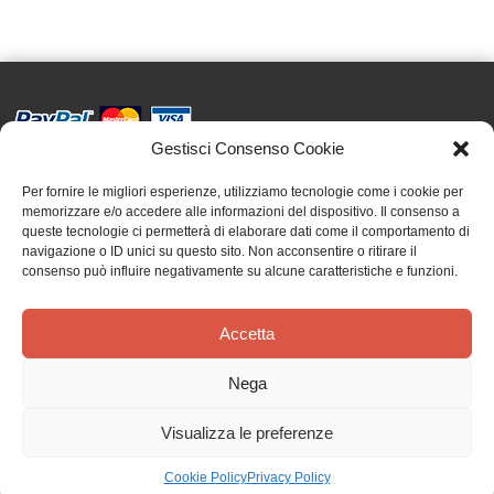
Gestisci Consenso Cookie
Effatà Editrice di Pellegrino Paolo SAS
C.F. e P.IVA 09655250018
Per fornire le migliori esperienze, utilizziamo tecnologie come i cookie per
memorizzare e/o accedere alle informazioni del dispositivo. Il consenso a
Via Tre Denti, 1 - 10060 Cantalupa (TO)
queste tecnologie ci permetterà di elaborare dati come il comportamento di
Telefono: (+39) 0121 353452 - Fax: (+39) 0121 353839
navigazione o ID unici su questo sito. Non acconsentire o ritirare il
info@effata.it
consenso può influire negativamente su alcune caratteristiche e funzioni.
Accetta
Copyright © 2026 •
Effatà Editrice
PRIVACY POLICY
•
COOKIE POLICY
•
TERMINI E CONDIZIONI
•
SPEDIZIONI
•
AIUTI E
Nega
CONTRIBUTI PUBBLICI
•
CREDITS
Visualizza le preferenze
Il nostro magazzino è in vacanza! Riprenderemo le spedizioni dal 24 agosto.
Gli ordini verranno evasi al nostro rientro. Grazie!
Ignora
Cookie Policy
Privacy Policy