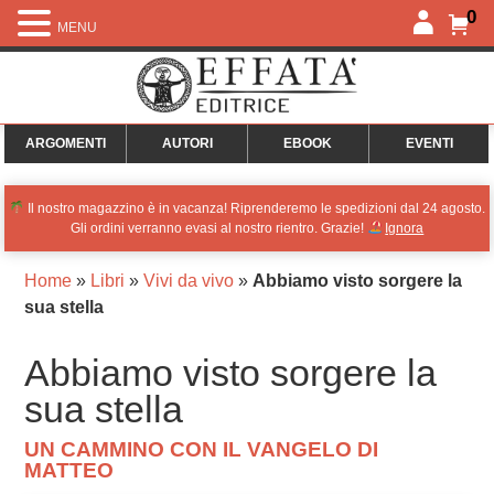
0
MENU
ARGOMENTI
AUTORI
EBOOK
EVENTI
Il nostro magazzino è in vacanza! Riprenderemo le spedizioni dal 24 agosto.
Gli ordini verranno evasi al nostro rientro. Grazie!
Ignora
Home
»
Libri
»
Vivi da vivo
»
Abbiamo visto sorgere la
sua stella
Abbiamo visto sorgere la
sua stella
UN CAMMINO CON IL VANGELO DI
MATTEO