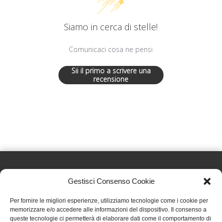
Siamo in cerca di stelle!
Comunicaci cosa ne pensi
Sii il primo a scrivere una
recensione
Gestisci Consenso Cookie
Effatà Editrice di Pellegrino Paolo SAS
Per fornire le migliori esperienze, utilizziamo tecnologie come i cookie per
C.F. e P.IVA 09655250018
memorizzare e/o accedere alle informazioni del dispositivo. Il consenso a
queste tecnologie ci permetterà di elaborare dati come il comportamento di
Via Tre Denti, 1 - 10060 Cantalupa (TO)