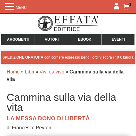
0
MENU
ARGOMENTI
AUTORI
EBOOK
EVENTI
SPEDIZIONE GRATUITA
con corriere espresso per gli ordini sopra i 40 €
Ignora
Home
»
Libri
»
Vivi da vivo
»
Cammina sulla via della
vita
Cammina sulla via della
vita
LA MESSA DONO DI LIBERTÀ
di Francesco Peyron