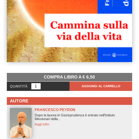
COMPRA LIBRO A
€
6,50
QUANTITÀ
AGGIUNGI AL CARRELLO
AUTORE
FRANCESCO PEYRON
Dopo la laurea in Giurisprudenza è entrato nell'Istituto
Missionari della...
leggi tutto.