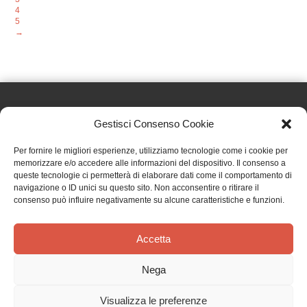
4
5
→
Gestisci Consenso Cookie
Effatà Editrice di Pellegrino Paolo SAS
Per fornire le migliori esperienze, utilizziamo tecnologie come i cookie per
C.F. e P.IVA 09655250018
memorizzare e/o accedere alle informazioni del dispositivo. Il consenso a
queste tecnologie ci permetterà di elaborare dati come il comportamento di
Via Tre Denti, 1 - 10060 Cantalupa (TO)
navigazione o ID unici su questo sito. Non acconsentire o ritirare il
Telefono: (+39) 0121 353452 - Fax: (+39) 0121 353839
consenso può influire negativamente su alcune caratteristiche e funzioni.
info@effata.it
Accetta
Copyright © 2026 •
Effatà Editrice
Nega
PRIVACY POLICY
•
COOKIE POLICY
•
TERMINI E CONDIZIONI
•
SPEDIZIONI
•
AIUTI E
CONTRIBUTI PUBBLICI
•
CREDITS
Visualizza le preferenze