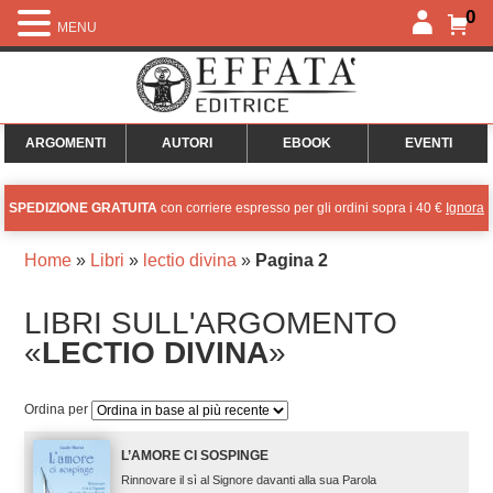
0
MENU
ARGOMENTI
AUTORI
EBOOK
EVENTI
SPEDIZIONE GRATUITA
con corriere espresso per gli ordini sopra i 40 €
Ignora
Home
»
Libri
»
lectio divina
»
Pagina 2
LIBRI SULL'ARGOMENTO
«
LECTIO DIVINA
»
Ordina per
L’AMORE CI SOSPINGE
Rinnovare il sì al Signore davanti alla sua Parola