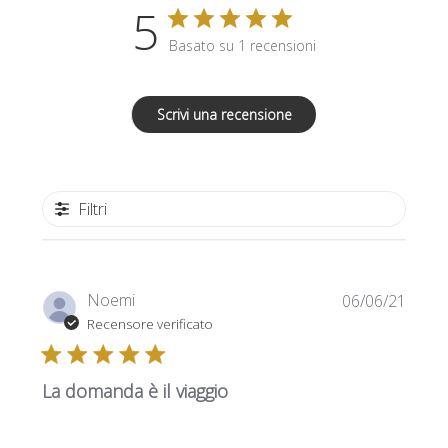
5
Basato su 1 recensioni
Scrivi una recensione
Filtri
Data
Noemi
06/06/21
di
Recensore verificato
pubbl
La domanda è il viaggio