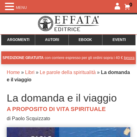
0
MENU
ARGOMENTI
AUTORI
EBOOK
EVENTI
SPEDIZIONE GRATUITA
con corriere espresso per gli ordini sopra i 40 €
Ignora
Home
»
Libri
»
Le parole della spiritualità
»
La domanda
e il viaggio
La domanda e il viaggio
A PROPOSITO DI VITA SPIRITUALE
di Paolo Scquizzato