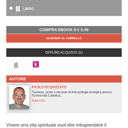
LIBRO
COMPRA EBOOK A
€
5,49
AGGIUNGI AL CARRELLO
OPPURE ACQUISTA SU
AUTORE
PAOLO SCQUIZZATO
Torinese, prete e docente di Antropologia teologica presso
l'Università Cattolica...
leggi tutto.
Vivere una vita spirituale vuol dire intraprendere il