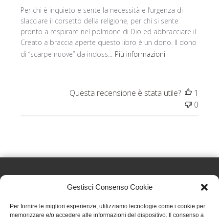
Per chi è inquieto e sente la necessità e l’urgenza di
slacciare il corsetto della religione, per chi si sente
pronto a respirare nel polmone di Dio ed abbracciare il
Creato a braccia aperte questo libro è un dono. Il dono
di “scarpe nuove” da indoss...
Più informazioni
Questa recensione è stata utile?
1
0
Gestisci Consenso Cookie
Effatà Editrice di Pellegrino Paolo SAS
Per fornire le migliori esperienze, utilizziamo tecnologie come i cookie per
C.F. e P.IVA 09655250018
memorizzare e/o accedere alle informazioni del dispositivo. Il consenso a