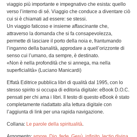
viaggio più importante e impegnativo che esista: quello
verso l’interno di sé. Viaggio che conduce a diventare ciò
cui si è chiamati ad essere: se stessi.
Un viaggio faticoso e insieme affascinante che,
attraverso la domanda che si fa consapevolezza,
permette di lasciare il porto della noia e, frantumando
l’inganno della banalità, approdare a quell’orizzonte di
senso cui l’umano, da sempre, è destinato.
«Non è nella profondità che si annega, ma nella
superficialità» (Luciano Manicardi)
Effatà Editrice pubblica libri di qualità dal 1995, con lo
stesso spirito si occupa di editoria digitale: eBook D.O.C.
pensati per chi ama i libri. Il testo di questo eBook è stato
completamente riadattato alla lettura digitale con
l’aggiunta di link per una rapida navigazione.
Collana:
Le parole della spiritualità
.
Argomento:
amore
,
Dio
,
fede
,
Gesù
,
infinito
,
lectio divina
,