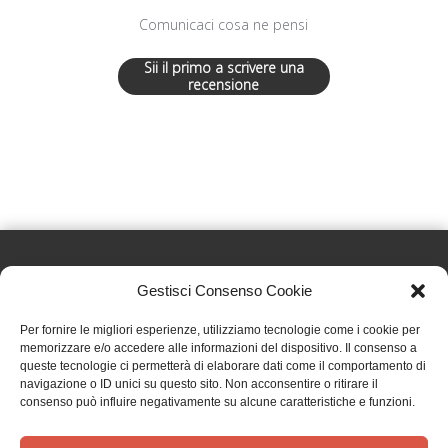
Comunicaci cosa ne pensi
Sii il primo a scrivere una
recensione
Gestisci Consenso Cookie
Effatà Editrice di Pellegrino Paolo SAS
Per fornire le migliori esperienze, utilizziamo tecnologie come i cookie per
C.F. e P.IVA 09655250018
memorizzare e/o accedere alle informazioni del dispositivo. Il consenso a
queste tecnologie ci permetterà di elaborare dati come il comportamento di
Via Tre Denti, 1 - 10060 Cantalupa (TO)
navigazione o ID unici su questo sito. Non acconsentire o ritirare il
Telefono: (+39) 0121 353452 - Fax: (+39) 0121 353839
consenso può influire negativamente su alcune caratteristiche e funzioni.
info@effata.it