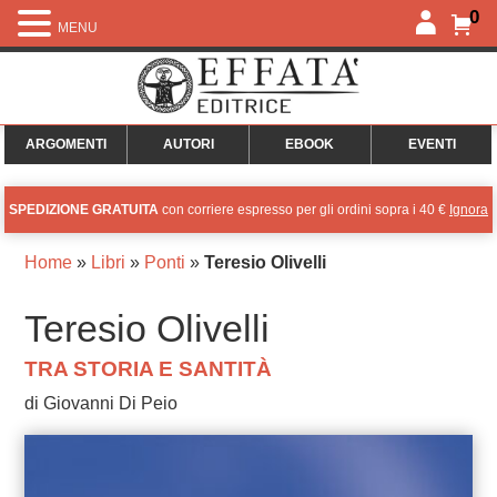
0
MENU
ARGOMENTI
AUTORI
EBOOK
EVENTI
SPEDIZIONE GRATUITA
con corriere espresso per gli ordini sopra i 40 €
Ignora
Home
»
Libri
»
Ponti
»
Teresio Olivelli
Teresio Olivelli
TRA STORIA E SANTITÀ
di Giovanni Di Peio