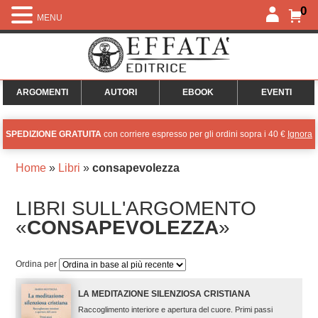
0
MENU
ARGOMENTI
AUTORI
EBOOK
EVENTI
SPEDIZIONE GRATUITA
con corriere espresso per gli ordini sopra i 40 €
Ignora
Home
»
Libri
»
consapevolezza
LIBRI SULL'ARGOMENTO
«
CONSAPEVOLEZZA
»
Ordina per
LA MEDITAZIONE SILENZIOSA CRISTIANA
Raccoglimento interiore e apertura del cuore. Primi passi