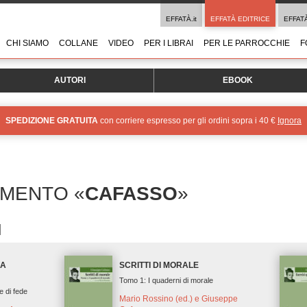
EFFATÀ.it
EFFATÀ EDITRICE
EFFAT
CHI SIAMO
COLLANE
VIDEO
PER I LIBRAI
PER LE PARROCCHIE
F
AUTORI
EBOOK
SPEDIZIONE GRATUITA
con corriere espresso per gli ordini sopra i 40 €
Ignora
OMENTO «
CAFASSO
»
LA
SCRITTI DI MORALE
Tomo 1: I quaderni di morale
e di fede
Mario Rossino (ed.) e Giuseppe