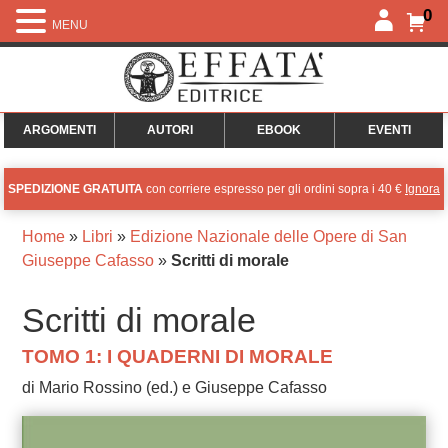
0
MENU
ARGOMENTI
AUTORI
EBOOK
EVENTI
SPEDIZIONE GRATUITA
con corriere espresso per gli ordini sopra i 40 €
Ignora
Home
»
Libri
»
Edizione Nazionale delle Opere di San
Giuseppe Cafasso
»
Scritti di morale
Scritti di morale
TOMO 1: I QUADERNI DI MORALE
di Mario Rossino (ed.) e Giuseppe Cafasso