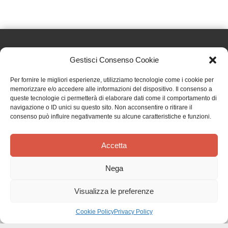
Gestisci Consenso Cookie
Effatà Editrice di Pellegrino Paolo SAS
Per fornire le migliori esperienze, utilizziamo tecnologie come i cookie per
C.F. e P.IVA 09655250018
memorizzare e/o accedere alle informazioni del dispositivo. Il consenso a
queste tecnologie ci permetterà di elaborare dati come il comportamento di
Via Tre Denti, 1 - 10060 Cantalupa (TO)
navigazione o ID unici su questo sito. Non acconsentire o ritirare il
Telefono: (+39) 0121 353452 - Fax: (+39) 0121 353839
consenso può influire negativamente su alcune caratteristiche e funzioni.
info@effata.it
Accetta
Copyright © 2026 •
Effatà Editrice
Nega
PRIVACY POLICY
•
COOKIE POLICY
•
TERMINI E CONDIZIONI
•
SPEDIZIONI
•
AIUTI E
CONTRIBUTI PUBBLICI
•
CREDITS
Visualizza le preferenze
SPEDIZIONE GRATUITA
con corriere espresso per gli ordini sopra i 40 €
Ignora
Cookie Policy
Privacy Policy