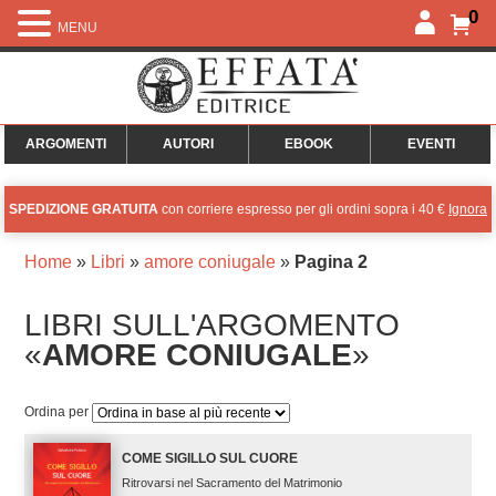
0
MENU
ARGOMENTI
AUTORI
EBOOK
EVENTI
SPEDIZIONE GRATUITA
con corriere espresso per gli ordini sopra i 40 €
Ignora
Home
»
Libri
»
amore coniugale
»
Pagina 2
LIBRI SULL'ARGOMENTO
«
AMORE CONIUGALE
»
Ordina per
COME SIGILLO SUL CUORE
Ritrovarsi nel Sacramento del Matrimonio