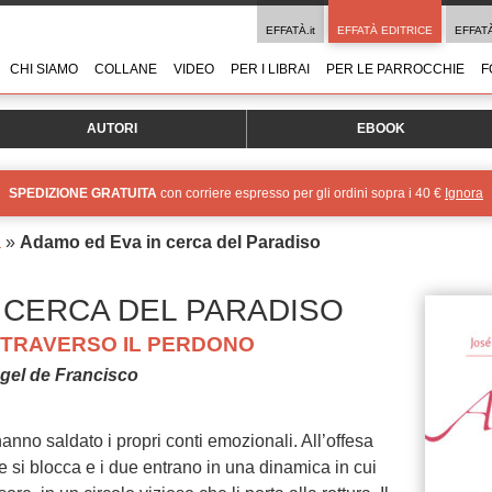
EFFATÀ.it
EFFATÀ EDITRICE
EFFAT
CHI SIAMO
COLLANE
VIDEO
PER I LIBRAI
PER LE PARROCCHIE
F
AUTORI
EBOOK
SPEDIZIONE GRATUITA
con corriere espresso per gli ordini sopra i 40 €
Ignora
a
»
Adamo ed Eva in cerca del Paradiso
 CERCA DEL PARADISO
TRAVERSO IL PERDONO
gel de Francisco
nno saldato i propri conti emozionali. All’offesa
 si blocca e i due entrano in una dinamica in cui