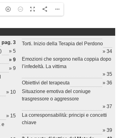
pag. 3
Torti. Inizio della Terapia del Perdono
)
» 5
» 34
Emozioni che sorgono nella coppia dopo
» 9
l’infedeltà. La vittima
» 9
» 35
l
Obiettivi del terapeuta
» 36
Situazione emotiva del coniuge
» 10
trasgressore o aggressore
» 37
La corresponsabilità: principi e concetti
» 15
chiave
 e
» 39