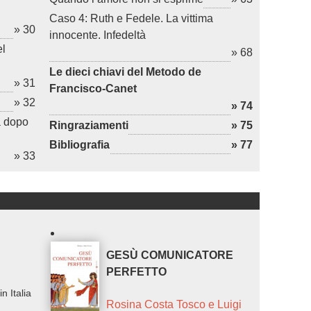
Caso 4: Ruth e Fedele. La vittima
» 30
innocente. Infedeltà
el
» 68
Le dieci chiavi del Metodo de
» 31
Francisco-Canet
» 32
» 74
a dopo
Ringraziamenti
» 75
Bibliografia
» 77
» 33
GESÙ COMUNICATORE
PERFETTO
n Italia
Rosina Costa Tosco e Luigi