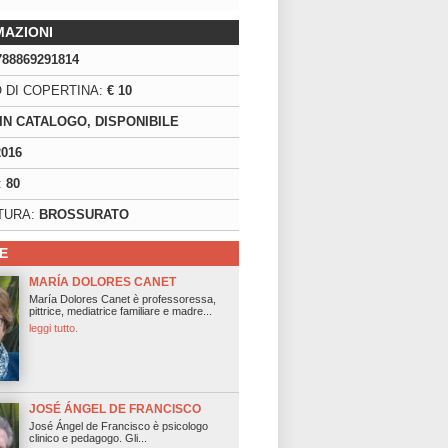
MAZIONI
788869291814
 DI COPERTINA:
€ 10
IN CATALOGO, DISPONIBILE
2016
:
80
TURA:
BROSSURATO
E
MARÍA DOLORES CANET
María Dolores Canet è professoressa,
pittrice, mediatrice familiare e madre...
leggi tutto.
JOSÉ ÁNGEL DE FRANCISCO
José Ángel de Francisco è psicologo
clinico e pedagogo. Gli...