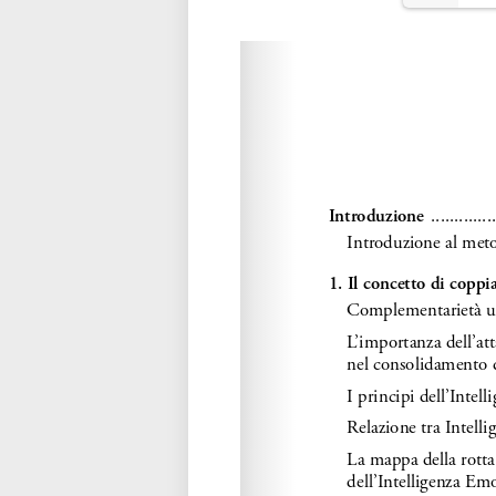
Please wait while flipbook is loadi
refer to
dFlip 3D Flipbook Wordpre