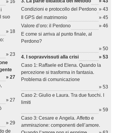
3. La parte didattica del Metodo
» 43
» 16
Condizioni e protocollo del Perdono
» 43
i
il suo
Il GPS del matrimonio
» 45
Valore d’oro: il Perdono
» 46
» 18
E come si arriva al punto finale, al
o:
Perdono?
» 50
» 23
4. I sopravvissuti alla crisi
» 53
ione
Caso 1: Raffaele ed Elena. Quando la
rgente
percezione si trasforma in fantasia.
» 27
Problema di comunicazione
,
» 53
Caso 2: Giulio e Laura. Tra due fuochi. I
» 27
limiti
ò
» 59
Caso 3: Cesare e Angela. Affetto e
» 29
ammirazione: componenti dell’amore.
odo de
Quando l’amore non si esprime
» 63