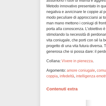
assumono i ruoli di vittima e aggresso
Metodo innovativo presentato in que
negativa e avvicinare le coppie al p
modo peculiare di approcciarsi ai tor
man mano mettono i coniugi di front
porta alla conoscenza. L’obiettivo è
stimolando la necessità di perdonar
vita coniugale, che porti con sé la b
progetto di una vita futura diversa.
generosa che si possa dare: il perd
Collana:
Vivere in pienezza
.
Argomento:
amore coniugale
,
comu
coppia
,
infedeltà
,
intelligenza emot
Contenuti extra
Please wait while flipbook is loadi
refer to
dFlip 3D Flipbook Wordpre