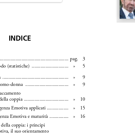
ng. For more related info, FAQs and issues please
ss Help
documentation.