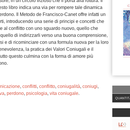
re, in un circolo vizioso che li porta alla rottura. Il
sto libro indica una via per rompere tale dinamica
erdono. Il Metodo de Francisco-Canet offre infatti un
ti, introducendo una serie di principi e concetti che
e al conflitto con uno sguardo nuovo, quello che
 quello di indirizzarli verso una buona comprensione,
si e di ricominciare con una formula nuova per la loro
enevolenza, la pratica dei Valori Coniugali e il
 Tutto questo culmina con la forma di amore più
ono.
nicazione
,
conflitti
,
conflitto
,
coniugalità
,
coniugi
,
iva
,
perdono
,
psicologia
,
vita coniugale
.
QUANTIT
ng. For more related info, FAQs and issues please
ss Help
documentation.