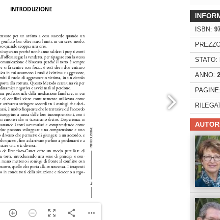
INFOR
ISBN:
9
PREZZO
STATO:
ANNO:
PAGINE
RILEGA
AUTOR