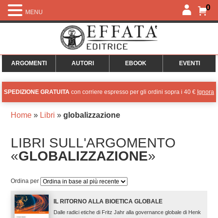
0
MENU
ARGOMENTI
AUTORI
EBOOK
EVENTI
SPEDIZIONE GRATUITA
con corriere espresso per gli ordini sopra i 40 €
Ignora
Home
»
Libri
»
globalizzazione
LIBRI SULL'ARGOMENTO
«
GLOBALIZZAZIONE
»
Ordina per
IL RITORNO ALLA BIOETICA GLOBALE
Dalle radici etiche di Fritz Jahr alla governance globale di Henk