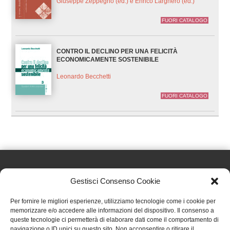
Giuseppe Zeppegno (ed.) e Enrico Larghero (ed.)
FUORI CATALOGO
CONTRO IL DECLINO PER UNA FELICITÀ
ECONOMICAMENTE SOSTENIBILE
Leonardo Becchetti
FUORI CATALOGO
Gestisci Consenso Cookie
Effatà Editrice di Pellegrino Paolo SAS
Per fornire le migliori esperienze, utilizziamo tecnologie come i cookie per
C.F. e P.IVA 09655250018
memorizzare e/o accedere alle informazioni del dispositivo. Il consenso a
queste tecnologie ci permetterà di elaborare dati come il comportamento di
Via Tre Denti, 1 - 10060 Cantalupa (TO)
navigazione o ID unici su questo sito. Non acconsentire o ritirare il