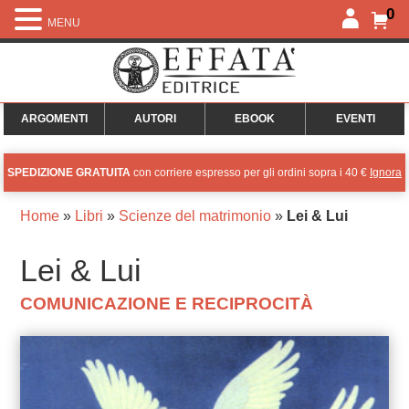
0
MENU
ARGOMENTI
AUTORI
EBOOK
EVENTI
SPEDIZIONE GRATUITA
con corriere espresso per gli ordini sopra i 40 €
Ignora
Home
»
Libri
»
Scienze del matrimonio
»
Lei & Lui
Lei & Lui
COMUNICAZIONE E RECIPROCITÀ