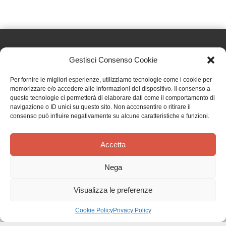
Gestisci Consenso Cookie
Effatà Editrice di Pellegrino Paolo SAS
Per fornire le migliori esperienze, utilizziamo tecnologie come i cookie per
C.F. e P.IVA 09655250018
memorizzare e/o accedere alle informazioni del dispositivo. Il consenso a
queste tecnologie ci permetterà di elaborare dati come il comportamento di
Via Tre Denti, 1 - 10060 Cantalupa (TO)
navigazione o ID unici su questo sito. Non acconsentire o ritirare il
Telefono: (+39) 0121 353452 - Fax: (+39) 0121 353839
consenso può influire negativamente su alcune caratteristiche e funzioni.
info@effata.it
Accetta
Copyright © 2026 •
Effatà Editrice
Nega
PRIVACY POLICY
•
COOKIE POLICY
•
TERMINI E CONDIZIONI
•
SPEDIZIONI
•
AIUTI E
CONTRIBUTI PUBBLICI
•
CREDITS
Visualizza le preferenze
SPEDIZIONE GRATUITA
con corriere espresso per gli ordini sopra i 40 €
Ignora
Cookie Policy
Privacy Policy