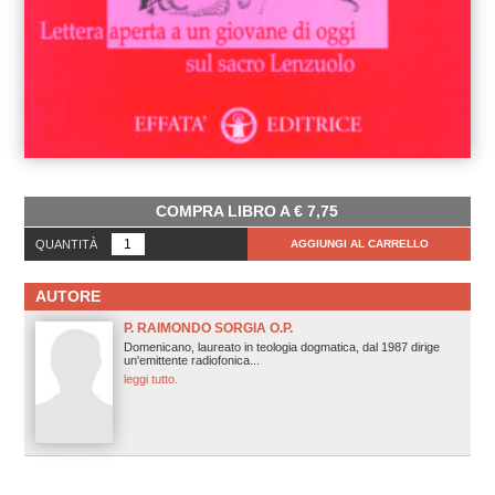
COMPRA LIBRO A
€
7,75
QUANTITÀ
AGGIUNGI AL CARRELLO
AUTORE
P. RAIMONDO SORGIA O.P.
Domenicano, laureato in teologia dogmatica, dal 1987 dirige
un'emittente radiofonica...
leggi tutto.