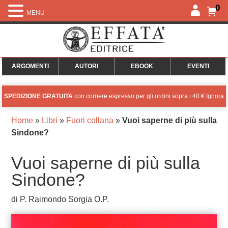
0
MENU
ARGOMENTI
AUTORI
EBOOK
EVENTI
SPEDIZIONE GRATUITA
con corriere espresso per gli ordini sopra i 40 €
Ignora
Home
»
Libri
»
Fuori collana
»
Vuoi saperne di più sulla
Sindone?
Vuoi saperne di più sulla
Sindone?
di P. Raimondo Sorgia O.P.