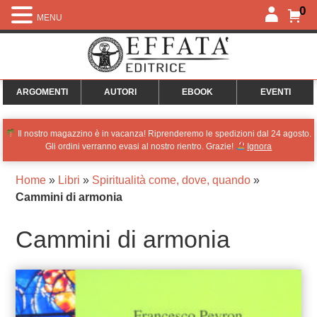
0
MENU
ARGOMENTI
AUTORI
EBOOK
EVENTI
Il nostro magazzino è in vacanza! Riprenderemo le spedizioni dal 24 agosto.
Gli ordini verranno evasi al nostro rientro. Grazie!
Ignora
Home
»
Libri
»
Spiritualità come, dove, quando
»
Cammini di armonia
Cammini di armonia