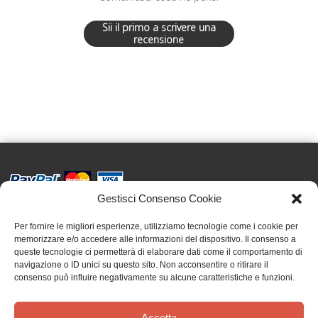
Sii il primo a scrivere una
recensione
Gestisci Consenso Cookie
Effatà Editrice di Pellegrino Paolo SAS
C.F. e P.IVA 09655250018
Per fornire le migliori esperienze, utilizziamo tecnologie come i cookie per
memorizzare e/o accedere alle informazioni del dispositivo. Il consenso a
Via Tre Denti, 1 - 10060 Cantalupa (TO)
queste tecnologie ci permetterà di elaborare dati come il comportamento di
Telefono: (+39) 0121 353452 - Fax: (+39) 0121 353839
navigazione o ID unici su questo sito. Non acconsentire o ritirare il
info@effata.it
consenso può influire negativamente su alcune caratteristiche e funzioni.
Accetta