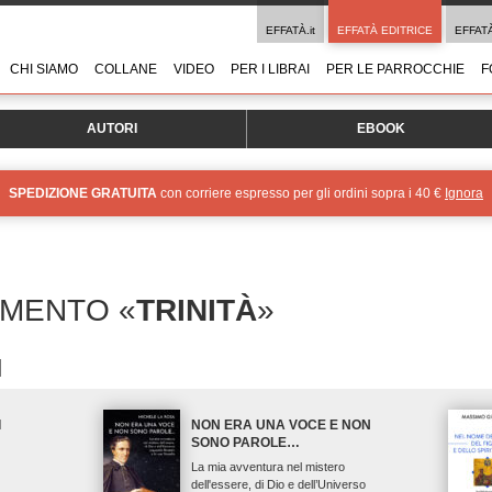
EFFATÀ.it
EFFATÀ EDITRICE
EFFAT
CHI SIAMO
COLLANE
VIDEO
PER I LIBRAI
PER LE PARROCCHIE
F
AUTORI
EBOOK
SPEDIZIONE GRATUITA
con corriere espresso per gli ordini sopra i 40 €
Ignora
OMENTO «
TRINITÀ
»
I
NON ERA UNA VOCE E NON
SONO PAROLE…
La mia avventura nel mistero
dell'essere, di Dio e dell’Universo