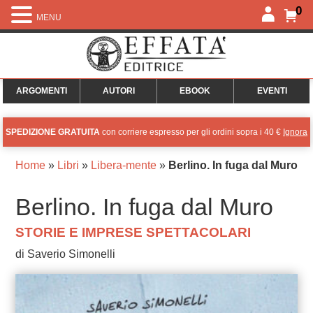
0
MENU
ARGOMENTI
AUTORI
EBOOK
EVENTI
SPEDIZIONE GRATUITA
con corriere espresso per gli ordini sopra i 40 €
Ignora
Home
»
Libri
»
Libera-mente
»
Berlino. In fuga dal Muro
Berlino. In fuga dal Muro
STORIE E IMPRESE SPETTACOLARI
di Saverio Simonelli