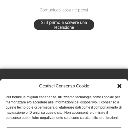
Comunicaci cosa ne pensi
Sii il primo a scrivere una
recensione
Gestisci Consenso Cookie
Effatà Editrice di Pellegrino Paolo SAS
Per fornire le migliori esperienze, utilizziamo tecnologie come i cookie per
C.F. e P.IVA 09655250018
memorizzare e/o accedere alle informazioni del dispositivo. Il consenso a
queste tecnologie ci permetterà di elaborare dati come il comportamento di
Via Tre Denti, 1 - 10060 Cantalupa (TO)
navigazione o ID unici su questo sito. Non acconsentire o ritirare il
Telefono: (+39) 0121 353452 - Fax: (+39) 0121 353839
consenso può influire negativamente su alcune caratteristiche e funzioni.
info@effata.it