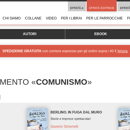
EFFATÀ.it
EFFATÀ EDITRICE
EFFAT
CHI SIAMO
COLLANE
VIDEO
PER I LIBRAI
PER LE PARROCCHIE
F
AUTORI
EBOOK
SPEDIZIONE GRATUITA
con corriere espresso per gli ordini sopra i 40 €
Ignora
OMENTO «
COMUNISMO
»
BERLINO. IN FUGA DAL MURO
Storie e imprese spettacolari
Saverio Simonelli