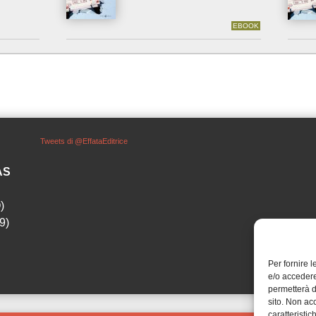
EBOOK
Tweets di @EffataEditrice
SAS
)
9)
Per fornire 
e/o accedere
permetterà d
sito. Non ac
caratteristic