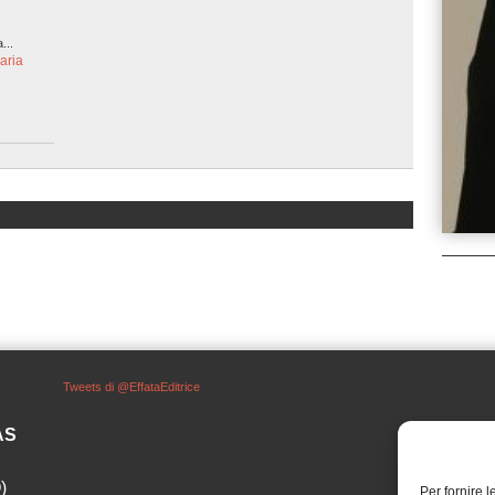
...
aria
Tweets di @EffataEditrice
SAS
)
Per fornire 