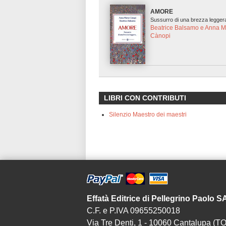
AMORE
Sussurro di una brezza leggera
Beatrice Balsamo e Anna M
Cànopi
LIBRI CON CONTRIBUTI
Silenzio Maestro dei maestri
Effatà Editrice di Pellegrino Paolo 
C.F. e P.IVA 09655250018
Via Tre Denti, 1 - 10060 Cantalupa (TO