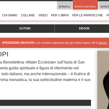
EFFATÀ.it
EFFATÀ EDITRICE
EFFAT
CHI SIAMO
COLLANE
VIDEO
PER I LIBRAI
PER LE PARROCCHIE
F
AUTORI
EBOOK
SPEDIZIONE GRATUITA
con corriere espresso per gli ordini sopra i 40 €
Ignora
OPI
a Benedettina «Mater Ecclesiæ» sull’Isola di San
rta guida spirituale e figura di riferimento nel
olo italiano, ma anche internazionale – è Autrice di
anima monastica, la sua sollecitudine materna e il suo