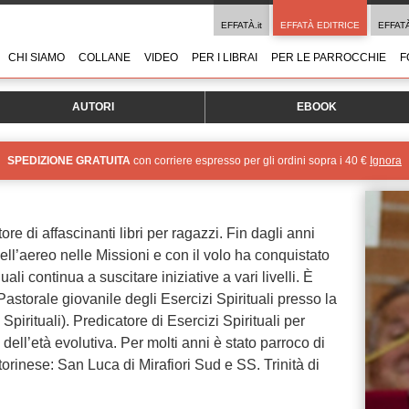
EFFATÀ.it
EFFATÀ EDITRICE
EFFAT
CHI SIAMO
COLLANE
VIDEO
PER I LIBRAI
PER LE PARROCCHIE
F
AUTORI
EBOOK
SPEDIZIONE GRATUITA
con corriere espresso per gli ordini sopra i 40 €
Ignora
tore di affascinanti libri per ragazzi. Fin dagli anni
l’aereo nelle Missioni e con il volo ha conquistato
uali continua a suscitare iniziative a vari livelli. È
Pastorale giovanile degli Esercizi Spirituali presso la
pirituali). Predicatore di Esercizi Spirituali per
dell’età evolutiva. Per molti anni è stato parroco di
torinese: San Luca di Mirafiori Sud e SS. Trinità di