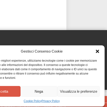
Gestisci Consenso Cookie
le migliori esperienze, utilizziamo tecnologie come i cookie per memorizzare
 alle informazioni del dispositivo. Il consenso a queste tecnologie ci
i elaborare dati come il comportamento di navigazione o ID unici su questo
consentire o ritirare il consenso può influire negativamente su alcune
he e funzioni.
cetta
Nega
Visualizza le preferenze
Cookie Policy
Privacy Policy
•
SPEDIZIONI
•
AIUTI E CONTRIBUTI PUBBLICI
•
CREDITS