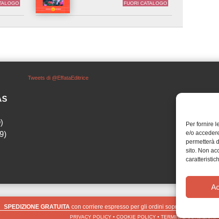
ATALOGO
FUORI CATALOGO
Tweets di @EffataEditrice
SAS
)
Per fornire 
e/o accedere
9)
permetterà d
sito. Non ac
caratteristic
Ac
SPEDIZIONE GRATUITA
con corriere espresso per gli ordini sopra i 40 €
Ignora
PRIVACY POLICY
•
COOKIE POLICY
•
TERMINI E CONDIZIONI