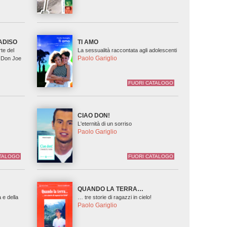
ADISO
TI AMO
te del
La sessualità raccontata agli adolescenti
Paolo Gariglio
i Don Joe
FUORI CATALOGO
CIAO DON!
L'eternità di un sorriso
Paolo Gariglio
ATALOGO
FUORI CATALOGO
QUANDO LA TERRA…
 e della
… tre storie di ragazzi in cielo!
Paolo Gariglio