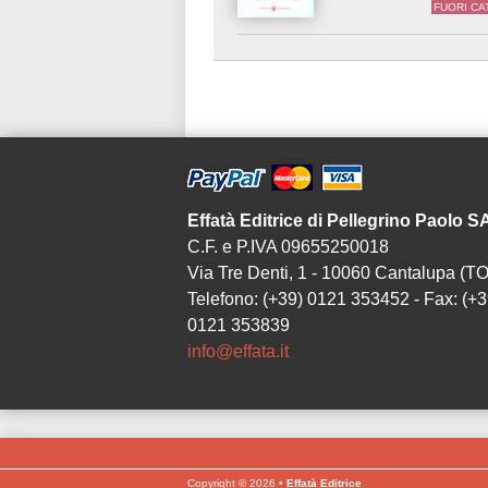
FUORI C
Effatà Editrice di Pellegrino Paolo 
C.F. e P.IVA 09655250018
Via Tre Denti, 1 - 10060 Cantalupa (TO
Telefono: (+39) 0121 353452 - Fax: (+3
0121 353839
info@effata.it
Copyright © 2026 •
Effatà Editrice