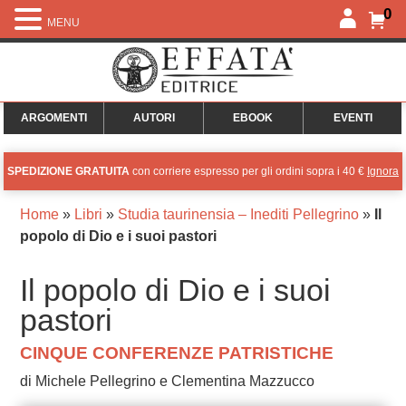
0
MENU
ARGOMENTI
AUTORI
EBOOK
EVENTI
SPEDIZIONE GRATUITA
con corriere espresso per gli ordini sopra i 40 €
Ignora
Home
»
Libri
»
Studia taurinensia – Inediti Pellegrino
»
Il
popolo di Dio e i suoi pastori
Il popolo di Dio e i suoi
pastori
CINQUE CONFERENZE PATRISTICHE
di Michele Pellegrino e Clementina Mazzucco