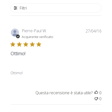
Filtri
Data
Pierre-Paul W.
27/04/16
di
Acquirente verificato
pubbl
Ottimo!
Ottimo!
Questa recensione è stata utile?
0
0