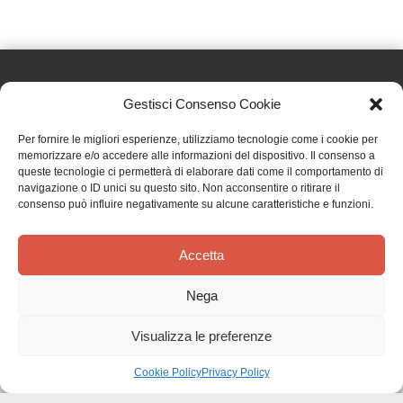
Gestisci Consenso Cookie
Effatà Editrice di Pellegrino Paolo SAS
Per fornire le migliori esperienze, utilizziamo tecnologie come i cookie per
C.F. e P.IVA 09655250018
memorizzare e/o accedere alle informazioni del dispositivo. Il consenso a
queste tecnologie ci permetterà di elaborare dati come il comportamento di
Via Tre Denti, 1 - 10060 Cantalupa (TO)
navigazione o ID unici su questo sito. Non acconsentire o ritirare il
Telefono: (+39) 0121 353452 - Fax: (+39) 0121 353839
consenso può influire negativamente su alcune caratteristiche e funzioni.
info@effata.it
Accetta
Copyright © 2026 •
Effatà Editrice
Nega
PRIVACY POLICY
•
COOKIE POLICY
•
TERMINI E CONDIZIONI
•
SPEDIZIONI
•
AIUTI E
CONTRIBUTI PUBBLICI
•
CREDITS
Visualizza le preferenze
SPEDIZIONE GRATUITA
con corriere espresso per gli ordini sopra i 40 €
Ignora
Cookie Policy
Privacy Policy