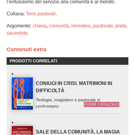
l’entusiasmo del servizio alla comunità e al mondo.
Collana:
Temi pastorali
.
Argomento:
chiesa
,
comunità
,
ministero
,
pastorale
,
prete
,
sacerdote
.
Contenuti extra
PRODOTTI CORRELATI
CONIUGI IN CRISI. MATRIMONI IN
DIFFICOLTÀ
Teologia, magistero e pastorale si
FUORI CATALOGO
confrontano
SALE DELLA COMUNITÀ, LA MAGIA