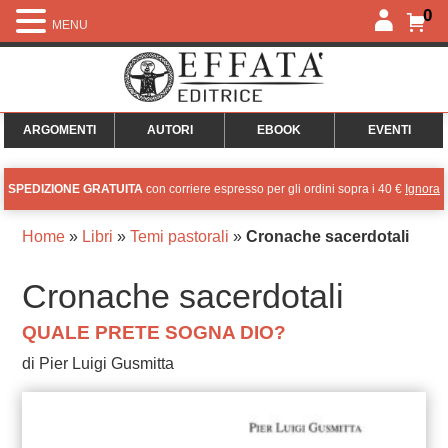
0
MENU
ARGOMENTI
AUTORI
EBOOK
EVENTI
SPEDIZIONE GRATUITA
con corriere espresso per gli ordini sopra i 40 €
Ignora
Home
»
Libri
»
Temi pastorali
»
Cronache sacerdotali
Cronache sacerdotali
QUALE PRETE SOGNA DIO?
di Pier Luigi Gusmitta