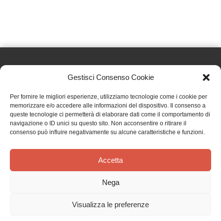
Gestisci Consenso Cookie
Effatà Editrice di Pellegrino Paolo SAS
Per fornire le migliori esperienze, utilizziamo tecnologie come i cookie per
C.F. e P.IVA 09655250018
memorizzare e/o accedere alle informazioni del dispositivo. Il consenso a
queste tecnologie ci permetterà di elaborare dati come il comportamento di
Via Tre Denti, 1 - 10060 Cantalupa (TO)
navigazione o ID unici su questo sito. Non acconsentire o ritirare il
Telefono: (+39) 0121 353452 - Fax: (+39) 0121 353839
consenso può influire negativamente su alcune caratteristiche e funzioni.
info@effata.it
Accetta
Copyright © 2026 •
Effatà Editrice
Nega
PRIVACY POLICY
•
COOKIE POLICY
•
TERMINI E CONDIZIONI
•
SPEDIZIONI
•
AIUTI E
CONTRIBUTI PUBBLICI
•
CREDITS
Visualizza le preferenze
SPEDIZIONE GRATUITA
con corriere espresso per gli ordini sopra i 40 €
Ignora