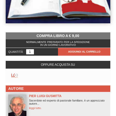
COMPRA LIBRO A
€
9,00
NORMALMENTE PREPARATO PER LA SPEDIZIONE
IN UN GIORNO LAVORATIVO
QUANTITÀ
AGGIUNGI AL CARRELLO
OPPURE ACQUISTA SU
AUTORE
PIER LUIGI GUSMITTA
Sacerdote ed esperto di pastorale familiare, è un apprezzato
autore...
leggi tutto.