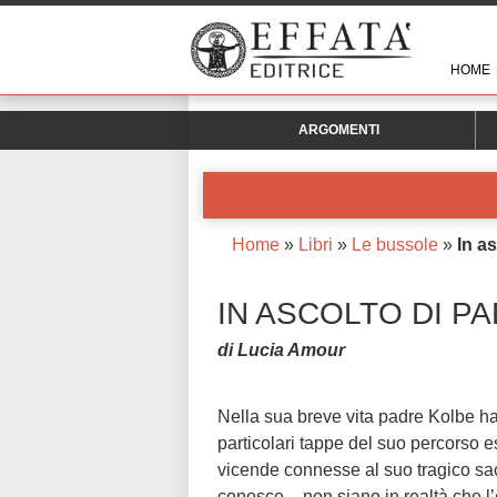
HOME
ARGOMENTI
Home
»
Libri
»
Le bussole
»
In a
IN ASCOLTO DI P
di Lucia Amour
Nella sua breve vita padre Kolbe ha s
particolari tappe del suo percorso es
vicende connesse al suo tragico sacri
conosce – non siano in realtà che l