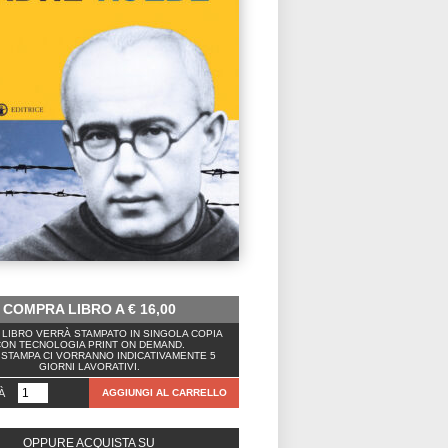
COMPRA LIBRO A
€
16,00
LIBRO VERRÀ STAMPATO IN SINGOLA COPIA
ON TECNOLOGIA PRINT ON DEMAND.
 STAMPA CI VORRANNO INDICATIVAMENTE 5
GIORNI LAVORATIVI.
À
AGGIUNGI AL CARRELLO
OPPURE ACQUISTA SU