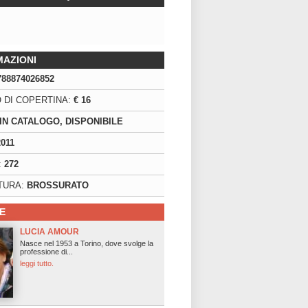
MAZIONI
788874026852
 DI COPERTINA:
€ 16
IN CATALOGO, DISPONIBILE
2011
:
272
TURA:
BROSSURATO
E
LUCIA AMOUR
Nasce nel 1953 a Torino, dove svolge la
professione di...
leggi tutto.