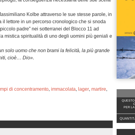
Massimiliano Kolbe attraverso le sue stesse parole, in
il lettore in un percorso cronologico che si snoda
l “piccolo padre” nei sotterranei del Blocco 11 ad
 mistica spiritualità di uno degli uomini più geniali e
un solo uomo che non brami la felicità, la più grande
imiti, cioè… Dio».
mpi di concentramento
,
immacolata
,
lager
,
martire
,
QUESTO 
C
PER LA
QUANTIT