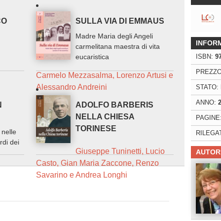
CO
SULLA VIA DI EMMAUS
Madre Maria degli Angeli
INFOR
carmelitana maestra di vita
ISBN:
9
eucaristica
PREZZO
Carmelo Mezzasalma, Lorenzo Artusi e
Alessandro Andreini
STATO:
ANNO:
N
ADOLFO BARBERIS
NELLA CHIESA
PAGINE
TORINESE
 nelle
RILEGA
rdi dei
Giuseppe Tuninetti, Lucio
AUTOR
Casto, Gian Maria Zaccone, Renzo
Savarino e Andrea Longhi