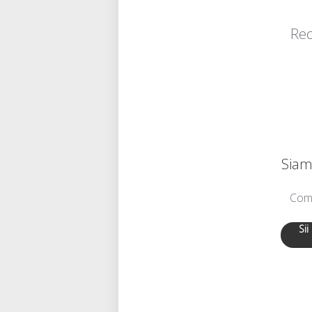
Rec
Siamo
Comu
Sii