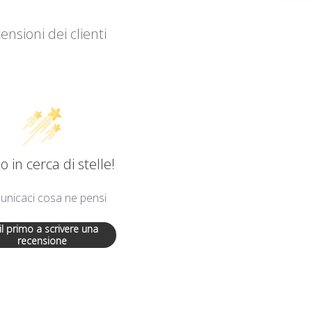
ensioni dei clienti
 in cerca di stelle!
nicaci cosa ne pensi
 il primo a scrivere una
recensione