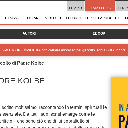
EFFATÀ.it
EFFATÀ EDITRICE
EFFAT
CHI SIAMO
COLLANE
VIDEO
PER I LIBRAI
PER LE PARROCCHIE
F
AUTORI
EBOOK
SPEDIZIONE GRATUITA
con corriere espresso per gli ordini sopra i 40 €
Ignora
scolto di Padre Kolbe
ADRE KOLBE
critto moltissimo, raccontando in termini spirituali le
istenziale. Da tutti i suoi scritti emerge come le
ficio – che sono ciò che di lui soprattutto si
’epilogo, la conseguenza necessaria delle sue scelte