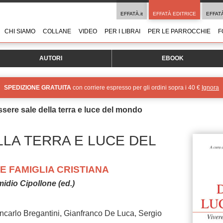
EFFATÀ.it
EFFATÀ EDITRICE
EFFAT
CHI SIAMO
COLLANE
VIDEO
PER I LIBRAI
PER LE PARROCCHIE
F
AUTORI
EBOOK
SPEDIZIONE GRATUITA
con corriere espresso per gli ordini sopra i 40 €
Ignora
ssere sale della terra e luce del mondo
LA TERRA E LUCE DEL
E FAMIGLIA CRISTIANA
Emidio Cipollone (ed.)
iancarlo Bregantini, Gianfranco De Luca, Sergio