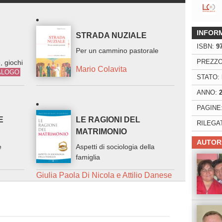
INFOR
STRADA NUZIALE
ISBN:
9
Per un cammino pastorale
PREZZO
, giochi
Mario Colavita
ALOGO
STATO:
ANNO:
PAGINE
E
LE RAGIONI DEL
RILEGA
MATRIMONIO
AUTOR
e
Aspetti di sociologia della
famiglia
Giulia Paola Di Nicola e Attilio Danese