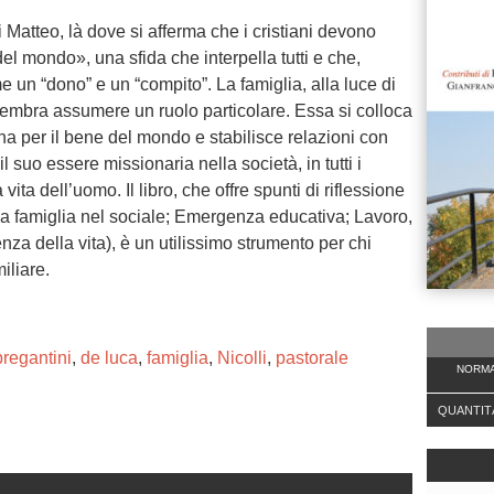
i Matteo, là dove si afferma che i cristiani devono
 del mondo», una sfida che interpella tutti e che,
 un “dono” e un “compito”. La famiglia, alla luce di
mbra assumere un ruolo particolare. Essa si colloca
ana per il bene del mondo e stabilisce relazioni con
il suo essere missionaria nella società, in tutti i
a vita dell’uomo. Il libro, che offre spunti di riflessione
 (La famiglia nel sociale; Emergenza educativa; Lavoro,
nza della vita), è un utilissimo strumento per chi
iliare.
bregantini
,
de luca
,
famiglia
,
Nicolli
,
pastorale
NORMA
QUANTIT