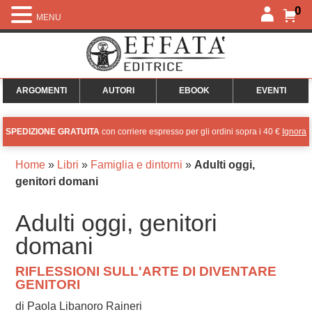
0
MENU
ARGOMENTI
AUTORI
EBOOK
EVENTI
SPEDIZIONE GRATUITA
con corriere espresso per gli ordini sopra i 40 €
Ignora
Home
»
Libri
»
Famiglia e dintorni
»
Adulti oggi,
genitori domani
Adulti oggi, genitori
domani
RIFLESSIONI SULL'ARTE DI DIVENTARE
GENITORI
di Paola Libanoro Raineri