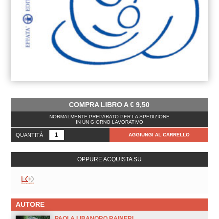
COMPRA LIBRO A
€
9,50
NORMALMENTE PREPARATO PER LA SPEDIZIONE
IN UN GIORNO LAVORATIVO
QUANTITÀ
AGGIUNGI AL CARRELLO
OPPURE ACQUISTA SU
AUTORE
PAOLA LIBANORO RAINERI