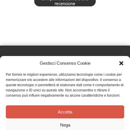
recensione
Gestisci Consenso Cookie
Effatà Editrice di Pellegrino Paolo SAS
Per fornire le migliori esperienze, utilizziamo tecnologie come i cookie per
C.F. e P.IVA 09655250018
memorizzare e/o accedere alle informazioni del dispositivo. Il consenso a
queste tecnologie ci permetterà di elaborare dati come il comportamento di
Via Tre Denti, 1 - 10060 Cantalupa (TO)
navigazione o ID unici su questo sito. Non acconsentire o ritirare il
Telefono: (+39) 0121 353452 - Fax: (+39) 0121 353839
consenso può influire negativamente su alcune caratteristiche e funzioni.
info@effata.it
Accetta
Copyright © 2026 •
Effatà Editrice
Nega
PRIVACY POLICY
•
COOKIE POLICY
•
TERMINI E CONDIZIONI
•
SPEDIZIONI
•
AIUTI E