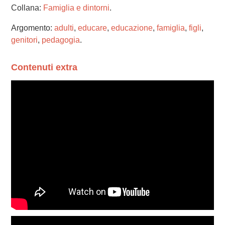
Collana:
Famiglia e dintorni
.
Argomento:
adulti
,
educare
,
educazione
,
famiglia
,
figli
,
genitori
,
pedagogia
.
Contenuti extra