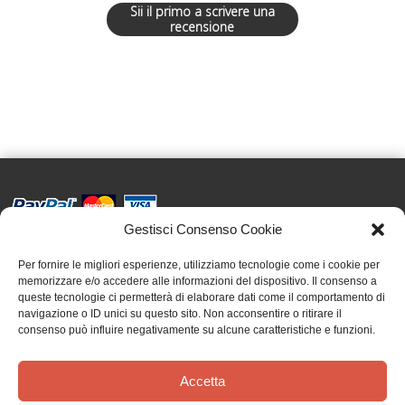
Sii il primo a scrivere una
recensione
Gestisci Consenso Cookie
Effatà Editrice di Pellegrino Paolo SAS
C.F. e P.IVA 09655250018
Per fornire le migliori esperienze, utilizziamo tecnologie come i cookie per
memorizzare e/o accedere alle informazioni del dispositivo. Il consenso a
Via Tre Denti, 1 - 10060 Cantalupa (TO)
queste tecnologie ci permetterà di elaborare dati come il comportamento di
Telefono: (+39) 0121 353452 - Fax: (+39) 0121 353839
navigazione o ID unici su questo sito. Non acconsentire o ritirare il
info@effata.it
consenso può influire negativamente su alcune caratteristiche e funzioni.
Accetta
Copyright © 2026 •
Effatà Editrice