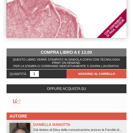
COMPRA LIBRO A
€
13,00
QUESTO LIBRO VERRÀ STAMPATO IN SINGOLA COPIA CON TECNOLOGIA
PRINT ON DEMAND.
PER LA STAMPA CI VORRANNO INDICATIVAMENTE 5 GIORNI LAVORATIVI.
QUANTITÀ
AGGIUNGI AL CARRELLO
OPPURE ACQUISTA SU
AUTORE
DANIELLA IANNOTTA
Già titolare di Etica della comunicazione presso la Facoltà di...