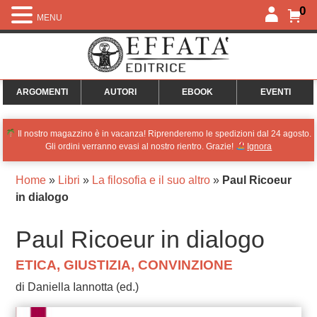
0
MENU
ARGOMENTI
AUTORI
EBOOK
EVENTI
Il nostro magazzino è in vacanza! Riprenderemo le spedizioni dal 24 agosto.
Gli ordini verranno evasi al nostro rientro. Grazie!
Ignora
Home
»
Libri
»
La filosofia e il suo altro
»
Paul Ricoeur
in dialogo
Paul Ricoeur in dialogo
ETICA, GIUSTIZIA, CONVINZIONE
di Daniella Iannotta (ed.)