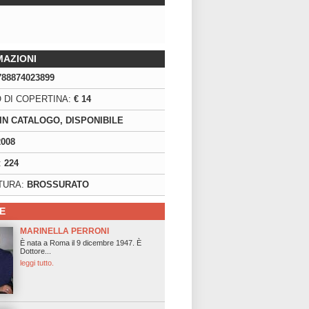
MAZIONI
788874023899
 DI COPERTINA:
€ 14
IN CATALOGO, DISPONIBILE
2008
:
224
TURA:
BROSSURATO
E
MARINELLA PERRONI
È nata a Roma il 9 dicembre 1947. È
Dottore...
leggi tutto.