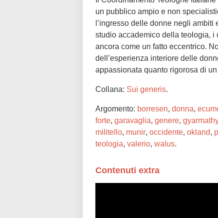
un pubblico ampio e non specialistico 
l’ingresso delle donne negli ambiti 
studio accademico della teologia, i 
ancora come un fatto eccentrico. Non
dell’esperienza interiore delle donne
appassionata quanto rigorosa di un 
Collana:
Sui generis
.
Argomento:
borresen
,
donna
,
ecum
forte
,
garavaglia
,
genere
,
gyarmath
militello
,
munir
,
occidente
,
okland
,
teologia
,
valerio
,
walus
.
Contenuti extra