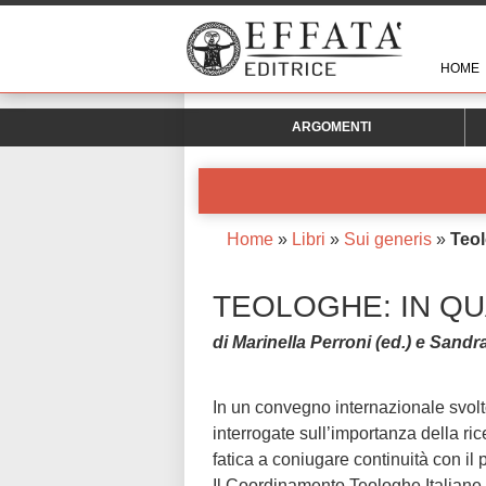
HOME
ARGOMENTI
Home
»
Libri
»
Sui generis
»
Teol
TEOLOGHE: IN Q
di Marinella Perroni (ed.) e Sandra
In un convegno internazionale svolt
interrogate sull’importanza della ri
fatica a coniugare continuità con il 
Il Coordinamento Teologhe Italiane (