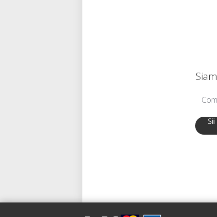
Siamo
Comu
Sii