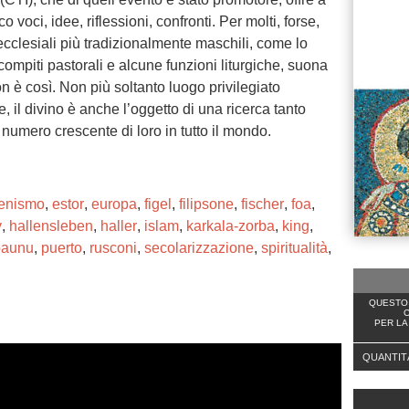
voci, idee, riflessioni, confronti. Per molti, forse,
ecclesiali più tradizionalmente maschili, come lo
compiti pastorali e alcune funzioni liturgiche, suona
 è così. Non più soltanto luogo privilegiato
, il divino è anche l’oggetto di una ricerca tanto
numero crescente di loro in tutto il mondo.
enismo
,
estor
,
europa
,
figel
,
filipsone
,
fischer
,
foa
,
y
,
hallensleben
,
haller
,
islam
,
karkala-zorba
,
king
,
paunu
,
puerto
,
rusconi
,
secolarizzazione
,
spiritualità
,
QUESTO 
C
PER LA
QUANTIT