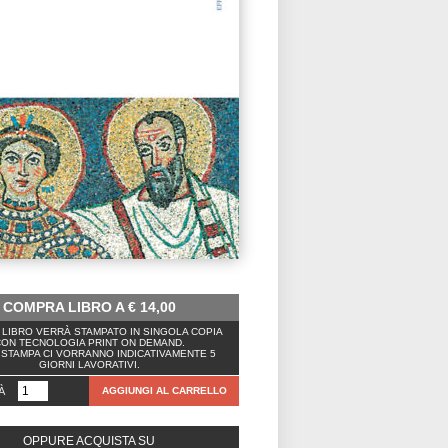
COMPRA LIBRO A
€
14,00
LIBRO VERRÀ STAMPATO IN SINGOLA COPIA
ON TECNOLOGIA PRINT ON DEMAND.
 STAMPA CI VORRANNO INDICATIVAMENTE 5
GIORNI LAVORATIVI.
À
AGGIUNGI AL CARRELLO
OPPURE ACQUISTA SU