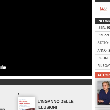
INFOR
ISBN:
9
PREZZO
STATO:
ANNO:
PAGINE
RILEGA
AUTOR
L’INGANNO DELLE
ILLUSIONI
neo