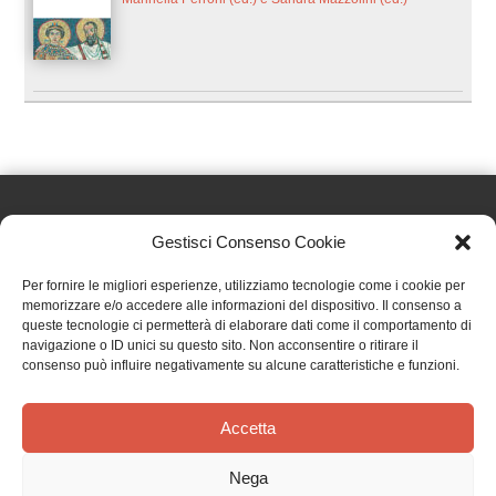
Gestisci Consenso Cookie
Effatà Editrice di Pellegrino Paolo SAS
Per fornire le migliori esperienze, utilizziamo tecnologie come i cookie per
C.F. e P.IVA 09655250018
memorizzare e/o accedere alle informazioni del dispositivo. Il consenso a
queste tecnologie ci permetterà di elaborare dati come il comportamento di
Via Tre Denti, 1 - 10060 Cantalupa (TO)
navigazione o ID unici su questo sito. Non acconsentire o ritirare il
Telefono: (+39) 0121 353452 - Fax: (+39) 0121 353839
consenso può influire negativamente su alcune caratteristiche e funzioni.
info@effata.it
Accetta
Copyright © 2026 •
Effatà Editrice
Nega
PRIVACY POLICY
•
COOKIE POLICY
•
TERMINI E CONDIZIONI
•
SPEDIZIONI
•
AIUTI E