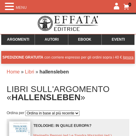
0
MENU
ARGOMENTI
AUTORI
EBOOK
EVENTI
SPEDIZIONE GRATUITA
con corriere espresso per gli ordini sopra i 40 €
Ignora
Home
»
Libri
»
hallensleben
LIBRI SULL'ARGOMENTO
«
HALLENSLEBEN
»
Ordina per
TEOLOGHE: IN QUALE EUROPA?
Marinella Perroni (ed.) e Sandra Mazzolini (ed.)