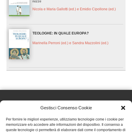
nozze
Nicola e Maria Gallotti (ed.) e Emidio Cipollone (ed.)
TEOLOGHE: IN QUALE EUROPA?
Marinella Perroni (ed.) e Sandra Mazzolini (ed.)
Gestisci Consenso Cookie
Effatà Editrice di Pellegrino Paolo SAS
Per fornire le migliori esperienze, utilizziamo tecnologie come i cookie per
C.F. e P.IVA 09655250018
memorizzare e/o accedere alle informazioni del dispositivo. Il consenso a
queste tecnologie ci permetterà di elaborare dati come il comportamento di
Via Tre Denti, 1 - 10060 Cantalupa (TO)