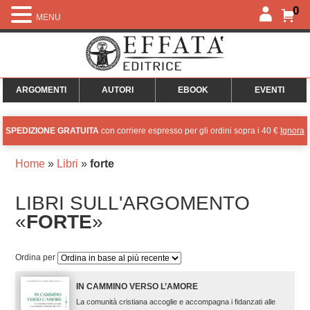
0
MENU
ARGOMENTI
AUTORI
EBOOK
EVENTI
SPEDIZIONE GRATUITA
con corriere espresso per gli ordini sopra i 40 €
Ignora
Home
»
Libri
»
forte
LIBRI SULL'ARGOMENTO
«
FORTE
»
Ordina per
IN CAMMINO VERSO L’AMORE
La comunità cristiana accoglie e accompagna i fidanzati alle