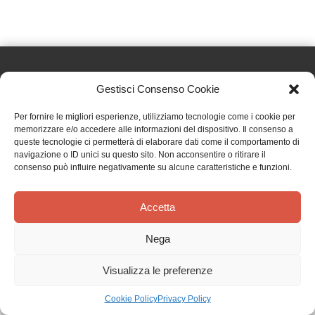
Gestisci Consenso Cookie
Effatà Editrice di Pellegrino Paolo SAS
Per fornire le migliori esperienze, utilizziamo tecnologie come i cookie per
C.F. e P.IVA 09655250018
memorizzare e/o accedere alle informazioni del dispositivo. Il consenso a
queste tecnologie ci permetterà di elaborare dati come il comportamento di
Via Tre Denti, 1 - 10060 Cantalupa (TO)
navigazione o ID unici su questo sito. Non acconsentire o ritirare il
Telefono: (+39) 0121 353452 - Fax: (+39) 0121 353839
consenso può influire negativamente su alcune caratteristiche e funzioni.
info@effata.it
Accetta
Copyright © 2026 •
Effatà Editrice
Nega
PRIVACY POLICY
•
COOKIE POLICY
•
TERMINI E CONDIZIONI
•
SPEDIZIONI
•
AIUTI E
CONTRIBUTI PUBBLICI
•
CREDITS
Visualizza le preferenze
SPEDIZIONE GRATUITA
con corriere espresso per gli ordini sopra i 40 €
Ignora
Cookie Policy
Privacy Policy