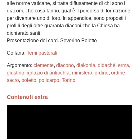
alle norme vaticane, si tratta diffusamente di chi sono i
diaconi, che cosa fanno, qual è il percorso di formazione
per diventare uno di loro. In appendice, sono proposti i
profi li degli oltre quaranta diaconi che la Chiesa ha
dichiarato santi.
Presentazione del card. Severino Poletto
Collana:
Temi pastorali
.
Argomento:
clemente
,
diacono
,
diakonia
,
didaché
,
erma
,
giustino
,
ignazio di antiochia
,
ministero
,
ordine
,
ordine
sacro
,
poletto
,
policarpo
,
Torino
.
Contenuti extra