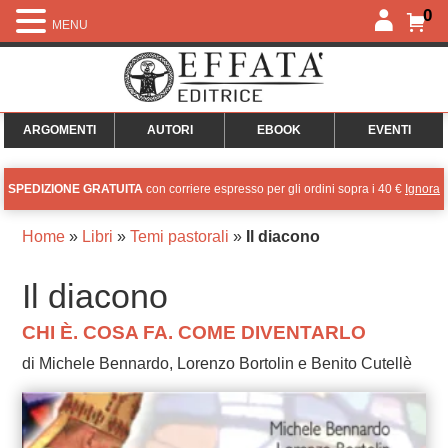
0
MENU
ARGOMENTI
AUTORI
EBOOK
EVENTI
SPEDIZIONE GRATUITA
con corriere espresso per gli ordini sopra i 40 €
Ignora
Home
»
Libri
»
Temi pastorali
»
Il diacono
Il diacono
CHI È. COSA FA. COME DIVENTARLO
di Michele Bennardo, Lorenzo Bortolin e Benito Cutellè